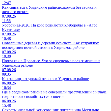
12:47
Как связаться с Узденским райисполкомом без звонка и
личного визита
07.08.26
11:56
Уборочная-2026. На кого ровняются хлеборобы в «Агро
Кухтичах»
07.08.26
10:48
Поваленные деревья и деревни без света. Как устраняют
последствия ночной стихии в Узденском районе
07.08.26
10:30
Почти как в Провансе. Что за сиреневые поля замечены в
Узденском районе
07.08.26
09:35
Как защищают урожай от огня в Узденском районе
06.08.26
16:34
Где в Узденском районе не совершали преступлений с начала
года: список спокойных сельсоветов
06.08.26
15:48
Секреты идеальной консервации: жительница Могильно