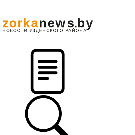
z
o
r
k
a
n
e
w
s
.
b
y
АЙОНА
НО
В
О
С
ТИ
У
ЗДЕНС
К
О
Г
О
Р