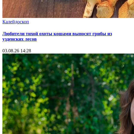
Калейдоскоп
Любители тихой охоты кошами выносят грибы из
узденских лесов
03.08.26 14:28