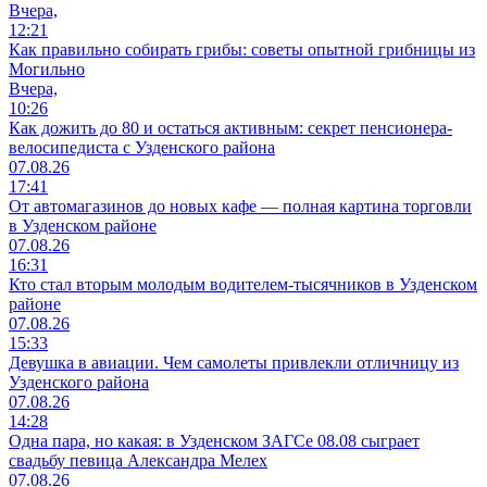
Вчера,
12:21
Как правильно собирать грибы: советы опытной грибницы из
Могильно
Вчера,
10:26
Как дожить до 80 и остаться активным: секрет пенсионера-
велосипедиста с Узденского района
07.08.26
17:41
От автомагазинов до новых кафе — полная картина торговли
в Узденском районе
07.08.26
16:31
Кто стал вторым молодым водителем-тысячников в Узденском
районе
07.08.26
15:33
Девушка в авиации. Чем самолеты привлекли отличницу из
Узденского района
07.08.26
14:28
Одна пара, но какая: в Узденском ЗАГСе 08.08 сыграет
свадьбу певица Александра Мелех
07.08.26