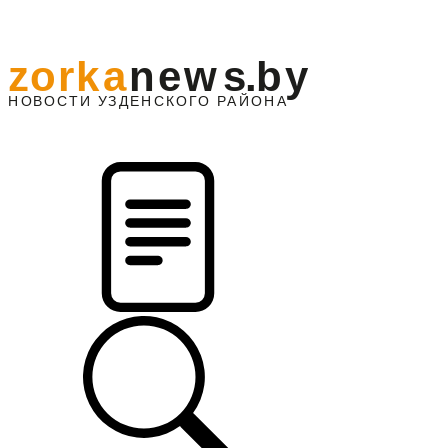
z
o
r
k
a
n
e
w
s
.
b
y
АЙОНА
НО
В
О
С
ТИ
У
ЗДЕНС
К
О
Г
О
Р