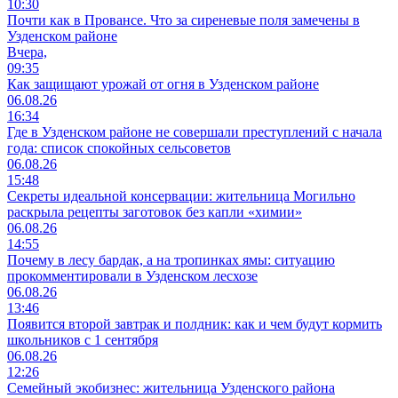
10:30
Почти как в Провансе. Что за сиреневые поля замечены в
Узденском районе
Вчера,
09:35
Как защищают урожай от огня в Узденском районе
06.08.26
16:34
Где в Узденском районе не совершали преступлений с начала
года: список спокойных сельсоветов
06.08.26
15:48
Секреты идеальной консервации: жительница Могильно
раскрыла рецепты заготовок без капли «химии»
06.08.26
14:55
Почему в лесу бардак, а на тропинках ямы: ситуацию
прокомментировали в Узденском лесхозе
06.08.26
13:46
Появится второй завтрак и полдник: как и чем будут кормить
школьников с 1 сентября
06.08.26
12:26
Семейный экобизнес: жительница Узденского района