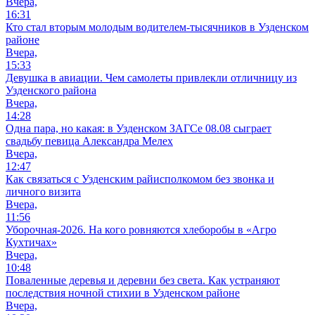
Вчера,
16:31
Кто стал вторым молодым водителем-тысячников в Узденском
районе
Вчера,
15:33
Девушка в авиации. Чем самолеты привлекли отличницу из
Узденского района
Вчера,
14:28
Одна пара, но какая: в Узденском ЗАГСе 08.08 сыграет
свадьбу певица Александра Мелех
Вчера,
12:47
Как связаться с Узденским райисполкомом без звонка и
личного визита
Вчера,
11:56
Уборочная-2026. На кого ровняются хлеборобы в «Агро
Кухтичах»
Вчера,
10:48
Поваленные деревья и деревни без света. Как устраняют
последствия ночной стихии в Узденском районе
Вчера,