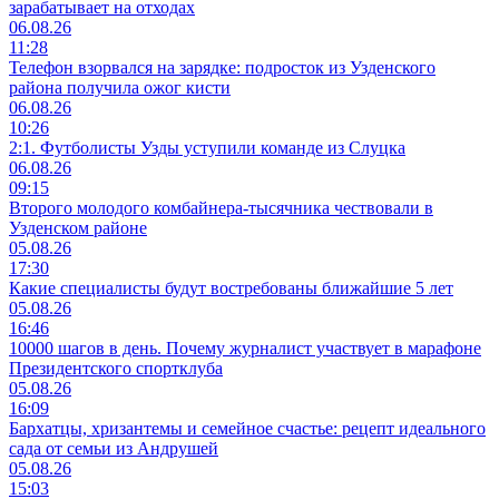
зарабатывает на отходах
06.08.26
11:28
Телефон взорвался на зарядке: подросток из Узденского
района получила ожог кисти
06.08.26
10:26
2:1. Футболисты Узды уступили команде из Слуцка
06.08.26
09:15
Второго молодого комбайнера-тысячника чествовали в
Узденском районе
05.08.26
17:30
Какие специалисты будут востребованы ближайшие 5 лет
05.08.26
16:46
10000 шагов в день. Почему журналист участвует в марафоне
Президентского спортклуба
05.08.26
16:09
Бархатцы, хризантемы и семейное счастье: рецепт идеального
сада от семьи из Андрушей
05.08.26
15:03