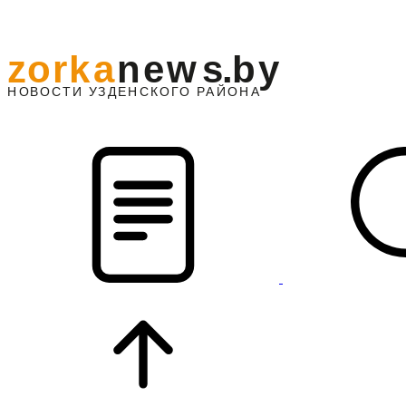
z
o
r
k
a
n
e
w
s
.
b
y
АЙОНА
НО
В
О
С
ТИ
У
ЗДЕНС
К
О
Г
О
Р