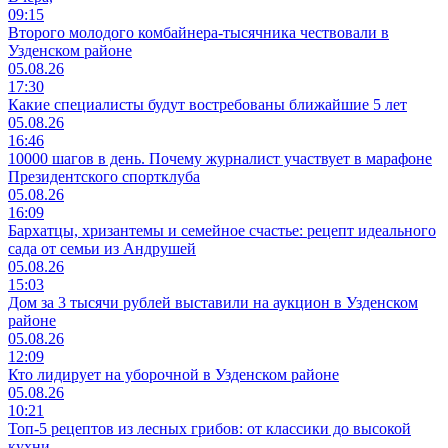
09:15
Второго молодого комбайнера-тысячника чествовали в
Узденском районе
05.08.26
17:30
Какие специалисты будут востребованы ближайшие 5 лет
05.08.26
16:46
10000 шагов в день. Почему журналист участвует в марафоне
Президентского спортклуба
05.08.26
16:09
Бархатцы, хризантемы и семейное счастье: рецепт идеального
сада от семьи из Андрушей
05.08.26
15:03
Дом за 3 тысячи рублей выставили на аукцион в Узденском
районе
05.08.26
12:09
Кто лидирует на уборочной в Узденском районе
05.08.26
10:21
Топ-5 рецептов из лесных грибов: от классики до высокой
кухни