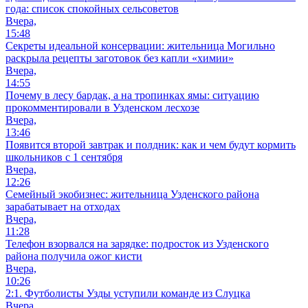
года: список спокойных сельсоветов
Вчера,
15:48
Секреты идеальной консервации: жительница Могильно
раскрыла рецепты заготовок без капли «химии»
Вчера,
14:55
Почему в лесу бардак, а на тропинках ямы: ситуацию
прокомментировали в Узденском лесхозе
Вчера,
13:46
Появится второй завтрак и полдник: как и чем будут кормить
школьников с 1 сентября
Вчера,
12:26
Семейный экобизнес: жительница Узденского района
зарабатывает на отходах
Вчера,
11:28
Телефон взорвался на зарядке: подросток из Узденского
района получила ожог кисти
Вчера,
10:26
2:1. Футболисты Узды уступили команде из Слуцка
Вчера,