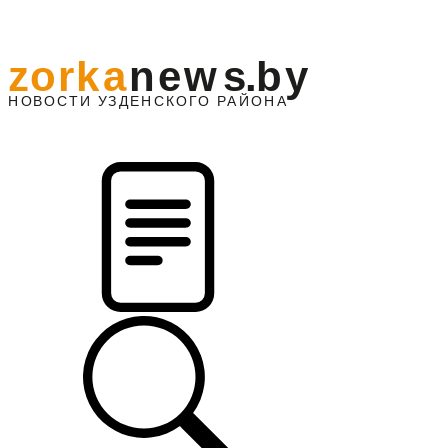
z
o
r
k
a
n
e
w
s
.
b
y
АЙОНА
НО
В
О
С
ТИ
У
ЗДЕНС
К
О
Г
О
Р