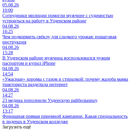
05.08.26
10:00
Сотрудники милиции помогли мужчине с судимостью
устроиться на работу в Узденском районе
04.08.26
16:25
Чем подкормить свёклу для сладкого урожая: пошаговая
инструкция
04.08.26
15:28
В Узденском районе мужчина воспользовался чужим
паспортом и купил iPhone
04.08.26
14:54
«Ужасные» хоромы с газом и стиралкой: почему жалоба мамы
тракториста разделила интернет
04.08.26
14:27
23 медика пополнили Узденскую райбольницу
04.08.26
13:17
Финишная прямая приемной кампании. Какая специальность
в лидерах в Узденском колледже
Загрузить ещё