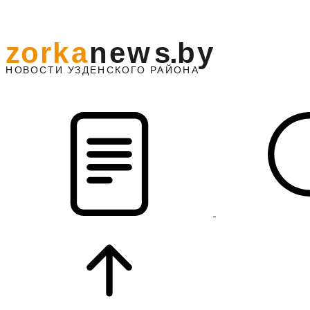
z
o
r
k
a
n
e
w
s
.
b
y
АЙОНА
НО
В
О
С
ТИ
У
ЗДЕНС
К
О
Г
О
Р