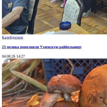
Калейдоскоп
23 медика пополнили Узденскую райбольницу
04.08.26 14:27