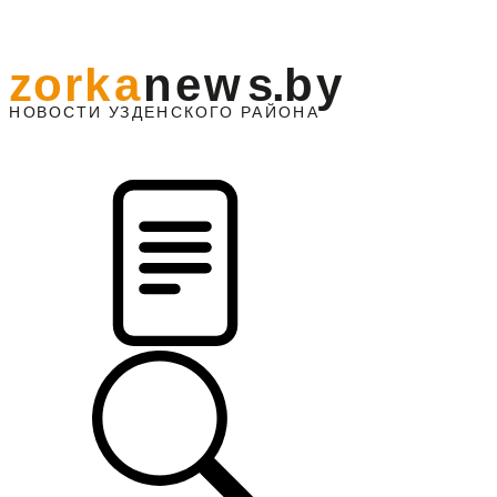
z
o
r
k
a
n
e
w
s
.
b
y
АЙОНА
НО
В
О
С
ТИ
У
ЗДЕНС
К
О
Г
О
Р