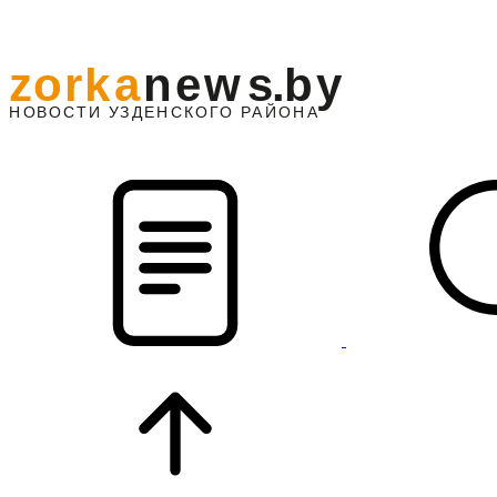
z
o
r
k
a
n
e
w
s
.
b
y
АЙОНА
НО
В
О
С
ТИ
У
ЗДЕНС
К
О
Г
О
Р