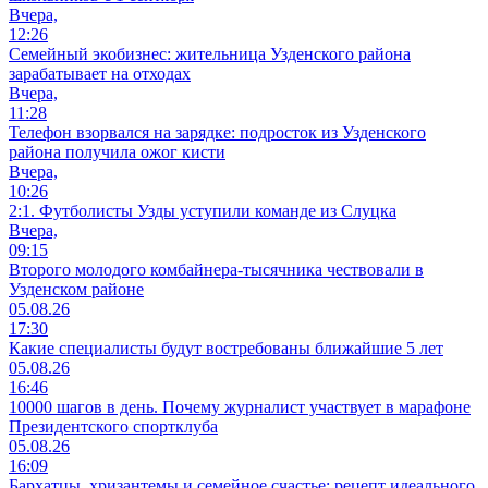
Вчера,
12:26
Семейный экобизнес: жительница Узденского района
зарабатывает на отходах
Вчера,
11:28
Телефон взорвался на зарядке: подросток из Узденского
района получила ожог кисти
Вчера,
10:26
2:1. Футболисты Узды уступили команде из Слуцка
Вчера,
09:15
Второго молодого комбайнера-тысячника чествовали в
Узденском районе
05.08.26
17:30
Какие специалисты будут востребованы ближайшие 5 лет
05.08.26
16:46
10000 шагов в день. Почему журналист участвует в марафоне
Президентского спортклуба
05.08.26
16:09
Бархатцы, хризантемы и семейное счастье: рецепт идеального