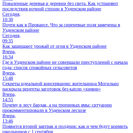
Поваленные деревья и деревни без света. Как устраняют
последствия ночной стихии в Узденском районе
Сегодня,
10:30
Почти как в Провансе. Что за сиреневые поля замечены в
Узденском районе
Сегодня,
09:35
Как защищают урожай от огня в Узденском районе
Вчера,
16:34
Где в Узденском районе не совершали преступлений с начала
года: список спокойных сельсоветов
Вчера,
15:48
Секреты идеальной консервации: жительница Могильно
раскрыла рецепты заготовок без капли «химии»
Вчера,
14:55
Почему в лесу бардак, а на тропинках ямы: ситуацию
прокомментировали в Узденском лесхозе
Вчера,
13:46
Появится второй завтрак и полдник: как и чем будут кормить
школьников с 1 сентября