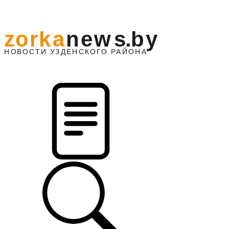
z
o
r
k
a
n
e
w
s
.
b
y
АЙОНА
НО
В
О
С
ТИ
У
ЗДЕНС
К
О
Г
О
Р