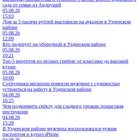
сада от семьи из Андрушей
05.08.26
15:03
Дом за 3 тысячи рублей выставили на аукцион в Узденском
районе
05.08.26
12:09
Кто лидирует на уборочной в Узденском районе
05.08.26
10:21
Топ-5 рецептов из лесных грибов: от классики до высокой
кухни
05.08.26
10:00
Сотрудники милиции помогли мужчине с судимостью
устроиться на работу в Узденском районе
04.08.26
16:25
Чем подкормить свёклу для сладкого урожая: пошаговая
инструкция
04.08.26
15:28
В Узденском районе мужчина воспользовался чужим
паспортом и купил iPhone
04.08.26