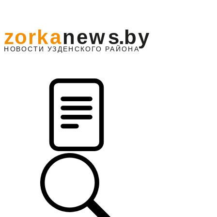
z
o
r
k
a
n
e
w
s
.
b
y
АЙОНА
НО
В
О
С
ТИ
У
ЗДЕНС
К
О
Г
О
Р