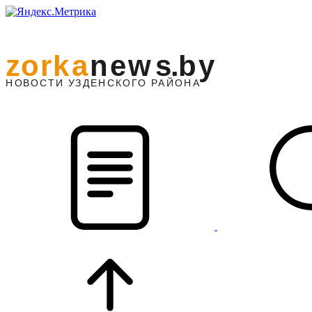
z
o
r
k
a
n
e
w
s
.
b
y
АЙОНА
НО
В
О
С
ТИ
У
ЗДЕНС
К
О
Г
О
Р