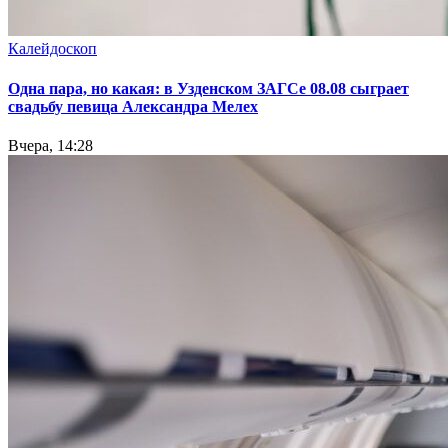
Калейдоскоп
Одна пара, но какая: в Узденском ЗАГСе 08.08 сыграет
свадьбу певица Александра Мелех
Вчера, 14:28