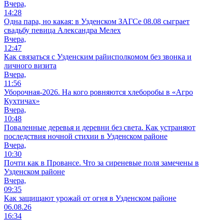
Вчера,
14:28
Одна пара, но какая: в Узденском ЗАГСе 08.08 сыграет
свадьбу певица Александра Мелех
Вчера,
12:47
Как связаться с Узденским райисполкомом без звонка и
личного визита
Вчера,
11:56
Уборочная-2026. На кого ровняются хлеборобы в «Агро
Кухтичах»
Вчера,
10:48
Поваленные деревья и деревни без света. Как устраняют
последствия ночной стихии в Узденском районе
Вчера,
10:30
Почти как в Провансе. Что за сиреневые поля замечены в
Узденском районе
Вчера,
09:35
Как защищают урожай от огня в Узденском районе
06.08.26
16:34