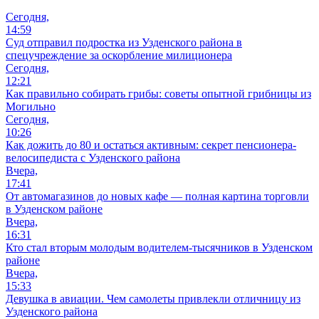
Сегодня,
14:59
Суд отправил подростка из Узденского района в
спецучреждение за оскорбление милиционера
Сегодня,
12:21
Как правильно собирать грибы: советы опытной грибницы из
Могильно
Сегодня,
10:26
Как дожить до 80 и остаться активным: секрет пенсионера-
велосипедиста с Узденского района
Вчера,
17:41
От автомагазинов до новых кафе — полная картина торговли
в Узденском районе
Вчера,
16:31
Кто стал вторым молодым водителем-тысячников в Узденском
районе
Вчера,
15:33
Девушка в авиации. Чем самолеты привлекли отличницу из
Узденского района