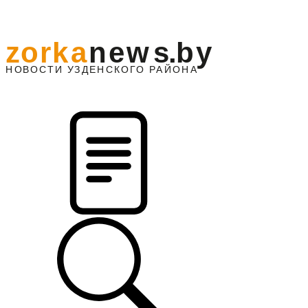
z
o
r
k
a
n
e
w
s
.
b
y
АЙОНА
НО
В
О
С
ТИ
У
ЗДЕНС
К
О
Г
О
Р