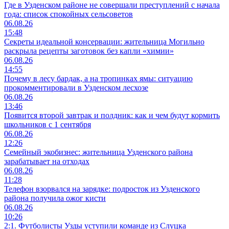
Где в Узденском районе не совершали преступлений с начала
года: список спокойных сельсоветов
06.08.26
15:48
Секреты идеальной консервации: жительница Могильно
раскрыла рецепты заготовок без капли «химии»
06.08.26
14:55
Почему в лесу бардак, а на тропинках ямы: ситуацию
прокомментировали в Узденском лесхозе
06.08.26
13:46
Появится второй завтрак и полдник: как и чем будут кормить
школьников с 1 сентября
06.08.26
12:26
Семейный экобизнес: жительница Узденского района
зарабатывает на отходах
06.08.26
11:28
Телефон взорвался на зарядке: подросток из Узденского
района получила ожог кисти
06.08.26
10:26
2:1. Футболисты Узды уступили команде из Слуцка