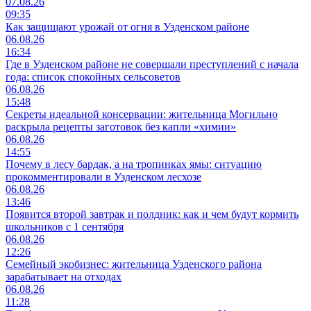
07.08.26
09:35
Как защищают урожай от огня в Узденском районе
06.08.26
16:34
Где в Узденском районе не совершали преступлений с начала
года: список спокойных сельсоветов
06.08.26
15:48
Секреты идеальной консервации: жительница Могильно
раскрыла рецепты заготовок без капли «химии»
06.08.26
14:55
Почему в лесу бардак, а на тропинках ямы: ситуацию
прокомментировали в Узденском лесхозе
06.08.26
13:46
Появится второй завтрак и полдник: как и чем будут кормить
школьников с 1 сентября
06.08.26
12:26
Семейный экобизнес: жительница Узденского района
зарабатывает на отходах
06.08.26
11:28