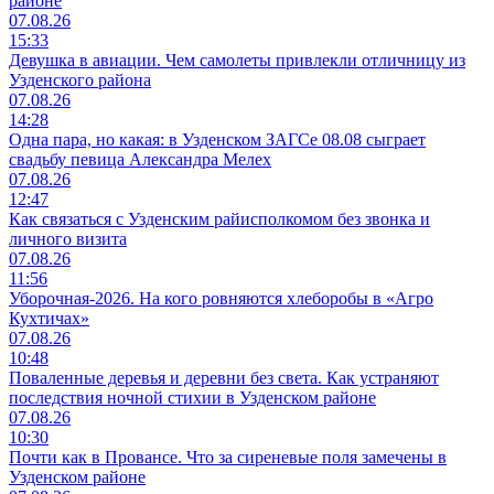
районе
07.08.26
15:33
Девушка в авиации. Чем самолеты привлекли отличницу из
Узденского района
07.08.26
14:28
Одна пара, но какая: в Узденском ЗАГСе 08.08 сыграет
свадьбу певица Александра Мелех
07.08.26
12:47
Как связаться с Узденским райисполкомом без звонка и
личного визита
07.08.26
11:56
Уборочная-2026. На кого ровняются хлеборобы в «Агро
Кухтичах»
07.08.26
10:48
Поваленные деревья и деревни без света. Как устраняют
последствия ночной стихии в Узденском районе
07.08.26
10:30
Почти как в Провансе. Что за сиреневые поля замечены в
Узденском районе