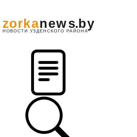
z
o
r
k
a
n
e
w
s
.
b
y
АЙОНА
НО
В
О
С
ТИ
У
ЗДЕНС
К
О
Г
О
Р