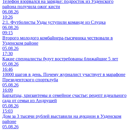
Телефон взорвался на зарядке: подросток из Узденского
района получила ожог кисти
06.08.26
10:26
2:1. Футболисты Узды уступили команде из Слуцка
06.08.26
09:15
Второго молодого комбайнера-тысячника чествовали в
Узденском районе
05.08.26
17:30
Какие специалисты будут востребованы ближайшие 5 лет
05.08.26
16:46
10000 шагов в день. Почему журналист участвует в марафоне
Президентского спортклуба
05.08.26
16:09
Бархатцы, хризантемы и семейное счастье: рецепт идеального
сада от семьи из Андрушей
05.08.26
15:03
Дом за 3 тысячи рублей выставили на аукцион в Узденском
районе
05.08.26