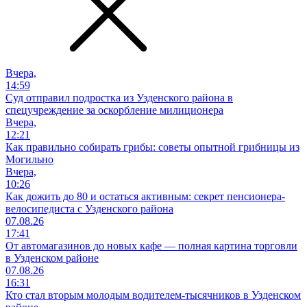
Вчера,
14:59
Суд отправил подростка из Узденского района в
спецучреждение за оскорбление милиционера
Вчера,
12:21
Как правильно собирать грибы: советы опытной грибницы из
Могильно
Вчера,
10:26
Как дожить до 80 и остаться активным: секрет пенсионера-
велосипедиста с Узденского района
07.08.26
17:41
От автомагазинов до новых кафе — полная картина торговли
в Узденском районе
07.08.26
16:31
Кто стал вторым молодым водителем-тысячников в Узденском