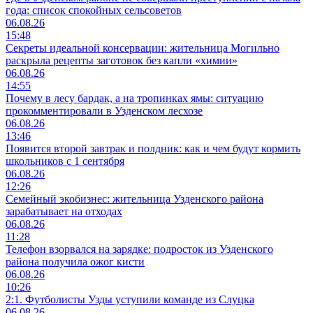
года: список спокойных сельсоветов
06.08.26
15:48
Секреты идеальной консервации: жительница Могильно
раскрыла рецепты заготовок без капли «химии»
06.08.26
14:55
Почему в лесу бардак, а на тропинках ямы: ситуацию
прокомментировали в Узденском лесхозе
06.08.26
13:46
Появится второй завтрак и полдник: как и чем будут кормить
школьников с 1 сентября
06.08.26
12:26
Семейный экобизнес: жительница Узденского района
зарабатывает на отходах
06.08.26
11:28
Телефон взорвался на зарядке: подросток из Узденского
района получила ожог кисти
06.08.26
10:26
2:1. Футболисты Узды уступили команде из Слуцка
06.08.26