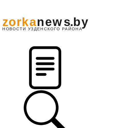
z
o
r
k
a
n
e
w
s
.
b
y
АЙОНА
НО
В
О
С
ТИ
У
ЗДЕНС
К
О
Г
О
Р