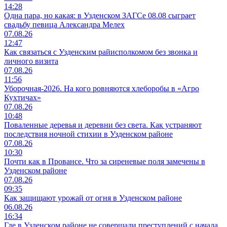
14:28
Одна пара, но какая: в Узденском ЗАГСе 08.08 сыграет
свадьбу певица Александра Мелех
07.08.26
12:47
Как связаться с Узденским райисполкомом без звонка и
личного визита
07.08.26
11:56
Уборочная-2026. На кого ровняются хлеборобы в «Агро
Кухтичах»
07.08.26
10:48
Поваленные деревья и деревни без света. Как устраняют
последствия ночной стихии в Узденском районе
07.08.26
10:30
Почти как в Провансе. Что за сиреневые поля замечены в
Узденском районе
07.08.26
09:35
Как защищают урожай от огня в Узденском районе
06.08.26
16:34
Где в Узденском районе не совершали преступлений с начала