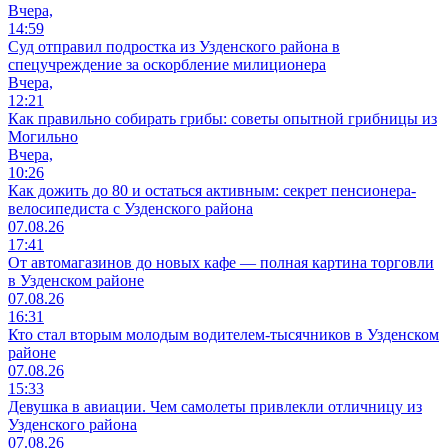
Вчера,
14:59
Суд отправил подростка из Узденского района в
спецучреждение за оскорбление милиционера
Вчера,
12:21
Как правильно собирать грибы: советы опытной грибницы из
Могильно
Вчера,
10:26
Как дожить до 80 и остаться активным: секрет пенсионера-
велосипедиста с Узденского района
07.08.26
17:41
От автомагазинов до новых кафе — полная картина торговли
в Узденском районе
07.08.26
16:31
Кто стал вторым молодым водителем-тысячников в Узденском
районе
07.08.26
15:33
Девушка в авиации. Чем самолеты привлекли отличницу из
Узденского района
07.08.26