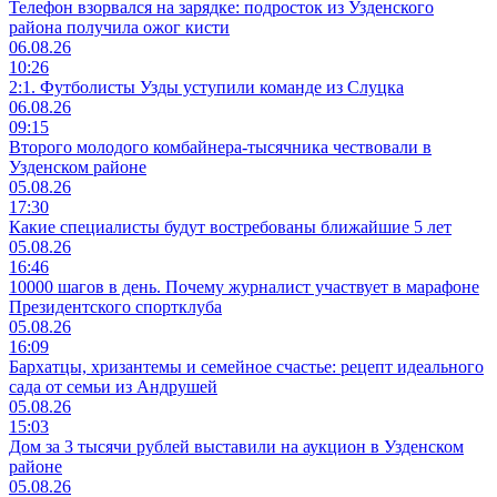
Телефон взорвался на зарядке: подросток из Узденского
района получила ожог кисти
06.08.26
10:26
2:1. Футболисты Узды уступили команде из Слуцка
06.08.26
09:15
Второго молодого комбайнера-тысячника чествовали в
Узденском районе
05.08.26
17:30
Какие специалисты будут востребованы ближайшие 5 лет
05.08.26
16:46
10000 шагов в день. Почему журналист участвует в марафоне
Президентского спортклуба
05.08.26
16:09
Бархатцы, хризантемы и семейное счастье: рецепт идеального
сада от семьи из Андрушей
05.08.26
15:03
Дом за 3 тысячи рублей выставили на аукцион в Узденском
районе
05.08.26