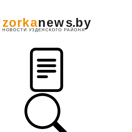
z
o
r
k
a
n
e
w
s
.
b
y
АЙОНА
НО
В
О
С
ТИ
У
ЗДЕНС
К
О
Г
О
Р