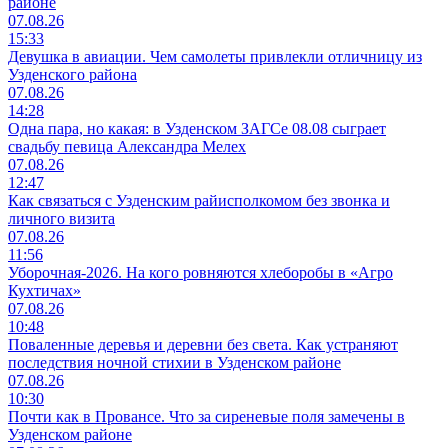
районе
07.08.26
15:33
Девушка в авиации. Чем самолеты привлекли отличницу из
Узденского района
07.08.26
14:28
Одна пара, но какая: в Узденском ЗАГСе 08.08 сыграет
свадьбу певица Александра Мелех
07.08.26
12:47
Как связаться с Узденским райисполкомом без звонка и
личного визита
07.08.26
11:56
Уборочная-2026. На кого ровняются хлеборобы в «Агро
Кухтичах»
07.08.26
10:48
Поваленные деревья и деревни без света. Как устраняют
последствия ночной стихии в Узденском районе
07.08.26
10:30
Почти как в Провансе. Что за сиреневые поля замечены в
Узденском районе