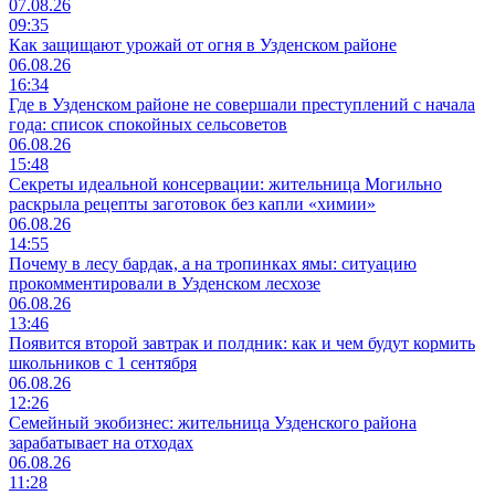
07.08.26
09:35
Как защищают урожай от огня в Узденском районе
06.08.26
16:34
Где в Узденском районе не совершали преступлений с начала
года: список спокойных сельсоветов
06.08.26
15:48
Секреты идеальной консервации: жительница Могильно
раскрыла рецепты заготовок без капли «химии»
06.08.26
14:55
Почему в лесу бардак, а на тропинках ямы: ситуацию
прокомментировали в Узденском лесхозе
06.08.26
13:46
Появится второй завтрак и полдник: как и чем будут кормить
школьников с 1 сентября
06.08.26
12:26
Семейный экобизнес: жительница Узденского района
зарабатывает на отходах
06.08.26
11:28