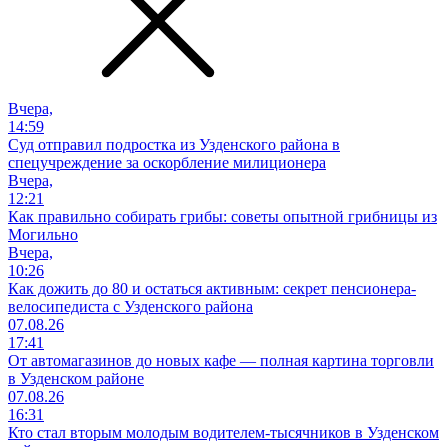
Вчера,
14:59
Суд отправил подростка из Узденского района в
спецучреждение за оскорбление милиционера
Вчера,
12:21
Как правильно собирать грибы: советы опытной грибницы из
Могильно
Вчера,
10:26
Как дожить до 80 и остаться активным: секрет пенсионера-
велосипедиста с Узденского района
07.08.26
17:41
От автомагазинов до новых кафе — полная картина торговли
в Узденском районе
07.08.26
16:31
Кто стал вторым молодым водителем-тысячников в Узденском