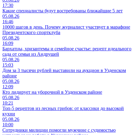
17:30
Какие специалисты будут востребованы ближайшие 5 лет
05.08.26
16:46
10000 шагов в день. Почему журналист участвует в марафоне
Президентского спортклуба
05.08.26
16:09
Бархатцы, хризантемы и семейное счастье: рецепт идеального
сада от семьи из Андрушей
05.08.26
15:03
Дом за 3 тысячи рублей выставили на аукцион в Узденском
районе
05.08.26
12:09
Кто лидирует на уборочной в Узденском районе
05.08.26
10:21
Топ-5 рецептов из лесных грибов: от классики до высокой
кухни
05.08.26
10:00
Сотрудники милиции помогли мужчине с судимостью