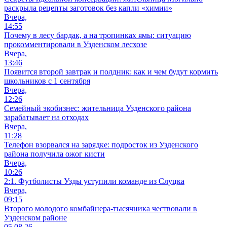
раскрыла рецепты заготовок без капли «химии»
Вчера,
14:55
Почему в лесу бардак, а на тропинках ямы: ситуацию
прокомментировали в Узденском лесхозе
Вчера,
13:46
Появится второй завтрак и полдник: как и чем будут кормить
школьников с 1 сентября
Вчера,
12:26
Семейный экобизнес: жительница Узденского района
зарабатывает на отходах
Вчера,
11:28
Телефон взорвался на зарядке: подросток из Узденского
района получила ожог кисти
Вчера,
10:26
2:1. Футболисты Узды уступили команде из Слуцка
Вчера,
09:15
Второго молодого комбайнера-тысячника чествовали в
Узденском районе
05.08.26