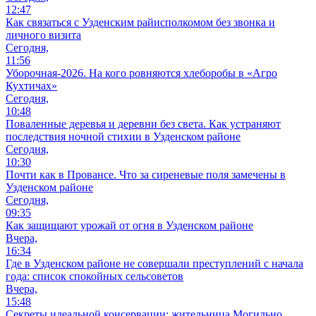
12:47
Как связаться с Узденским райисполкомом без звонка и
личного визита
Сегодня,
11:56
Уборочная-2026. На кого ровняются хлеборобы в «Агро
Кухтичах»
Сегодня,
10:48
Поваленные деревья и деревни без света. Как устраняют
последствия ночной стихии в Узденском районе
Сегодня,
10:30
Почти как в Провансе. Что за сиреневые поля замечены в
Узденском районе
Сегодня,
09:35
Как защищают урожай от огня в Узденском районе
Вчера,
16:34
Где в Узденском районе не совершали преступлений с начала
года: список спокойных сельсоветов
Вчера,
15:48
Секреты идеальной консервации: жительница Могильно