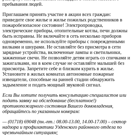
пребывания людей.
Приглашаем принять участие в акции всех граждан:
приведите свое жилье и жилье пожилых родственников в
пожаробезопасное состояние! Электропроводка,
электрические приборы, отопительные котлы, печи должны
быть исправны. Не включайте в сеть несколько приборов
одновременно, не используйте приборы с поврежденными
вилками и шнурами. Не оставляйте без присмотра в сети
зарядные устройства, включенные лампы и светильники,
зажженные свечи. Не позволяйте детям играть со спичками и
зажигалками, ни в коем случае не оставляйте малышей без
присмотра. Запретите себе и близким курить в жилье.
Установите в жилых комнатах автономные пожарные
извещатели, способные на ранней стадии обнаружить
задымление и подать мощный звуковой сигнал.
Если Вы хотите получить консультацию специалистов или
подать заявку на обследование (бесплатное!)
противопожарного состояния Вашего домовладения,
обращайтесь по указанным номерам:
— (01718) 69048 (пн.-пт.: 08.00-13.00, 14.00-17.00) – сектор
надзора и профилактики Узденского районного отдела по
чрезвычайным ситуациям;