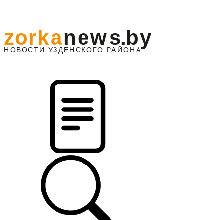
z
o
r
k
a
n
e
w
s
.
b
y
АЙОНА
НО
В
О
С
ТИ
У
ЗДЕНС
К
О
Г
О
Р