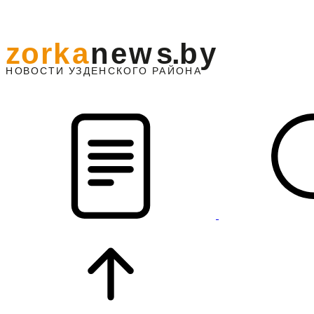
z
o
r
k
a
n
e
w
s
.
b
y
АЙОНА
НО
В
О
С
ТИ
У
ЗДЕНС
К
О
Г
О
Р