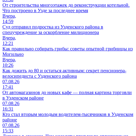
От строительства многоэтажек до реконструкции котельной.
Что построено в Узде за последнее время
Вчера,
14:59
Суд отправил подростка из Узденского района в
спецучреждение за оскорбление милиционера
Вчера,
12:21
Как правильно собирать грибы: советы опытной грибницы из
Могильно
Вчера,
10:26
Как дожить до 80 и остаться активным: секрет пенсионера-
велосипедиста с Узденского района
07.08.26
17:41
От автомагазинов до новых кафе — полная картина торговли
в Узденском районе
07.08.26
16:31
Кто стал вторым молодым водителем-тысячников в Узденском
районе
07.08.26
15:33