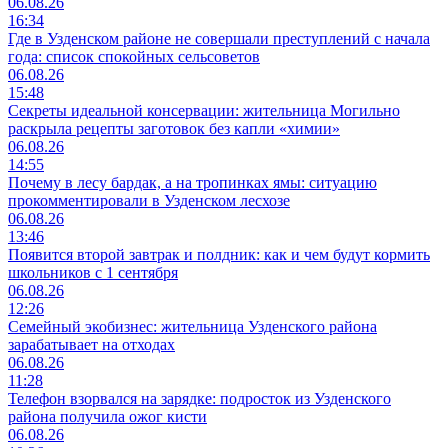
06.08.26
16:34
Где в Узденском районе не совершали преступлений с начала
года: список спокойных сельсоветов
06.08.26
15:48
Секреты идеальной консервации: жительница Могильно
раскрыла рецепты заготовок без капли «химии»
06.08.26
14:55
Почему в лесу бардак, а на тропинках ямы: ситуацию
прокомментировали в Узденском лесхозе
06.08.26
13:46
Появится второй завтрак и полдник: как и чем будут кормить
школьников с 1 сентября
06.08.26
12:26
Семейный экобизнес: жительница Узденского района
зарабатывает на отходах
06.08.26
11:28
Телефон взорвался на зарядке: подросток из Узденского
района получила ожог кисти
06.08.26