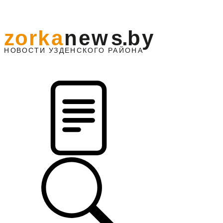
z
o
r
k
a
n
e
w
s
.
b
y
АЙОНА
НО
В
О
С
ТИ
У
ЗДЕНС
К
О
Г
О
Р