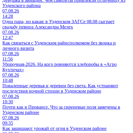
Девушка в авиации. Чем самолеты привлекли отличницу из
Узденского района
07.08.26
14:28
Одна пара, но какая: в Узденском ЗАГСе 08.08 сыграет
свадьбу певица Александра Мелех
07.08.26
12:47
Как связаться с Узденским райисполкомом без звонка и
личного визита
07.08.26
11:56
Уборочная-2026. На кого ровняются хлеборобы в «Агро
Кухтичах»
07.08.26
10:48
Поваленные деревья и деревни без света. Как устраняют
последствия ночной стихии в Узденском районе
07.08.26
10:30
Почти как в Провансе. Что за сиреневые поля замечены в
Узденском районе
07.08.26
09:35
Как защищают урожай от огня в Узденском районе