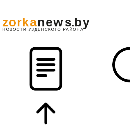
z
o
r
k
a
n
e
w
s
.
b
y
АЙОНА
НО
В
О
С
ТИ
У
ЗДЕНС
К
О
Г
О
Р