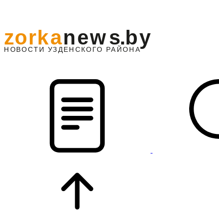
z
o
r
k
a
n
e
w
s
.
b
y
АЙОНА
НО
В
О
С
ТИ
У
ЗДЕНС
К
О
Г
О
Р