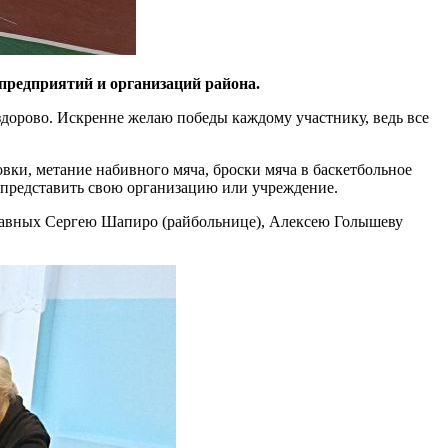
предприятий и организаций района.
дорово. Искренне желаю победы каждому участнику, ведь все
ки, метание набивного мяча, броски мяча в баскетбольное
о представить свою организацию или учреждение.
о равных Сергею Шапиро (райбольнице), Алексею Голышеву