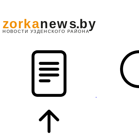
z
o
r
k
a
n
e
w
s
.
b
y
АЙОНА
НО
В
О
С
ТИ
У
ЗДЕНС
К
О
Г
О
Р