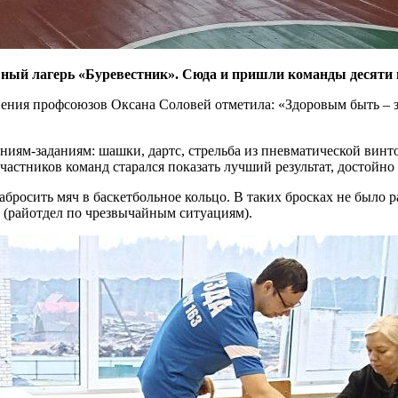
ный лагерь «Буревестник». Сюда и пришли команды десяти 
ения профсоюзов Оксана Соловей отметила: «Здоровым быть – з
ям-заданиям: шашки, дартс, стрельба из пневматической винтов
частников команд старался показать лучший результат, достойн
абросить мяч в баскетбольное кольцо. В таких бросках не был
 (райотдел по чрезвычайным ситуациям).