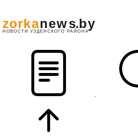
z
o
r
k
a
n
e
w
s
.
b
y
АЙОНА
НО
В
О
С
ТИ
У
ЗДЕНС
К
О
Г
О
Р