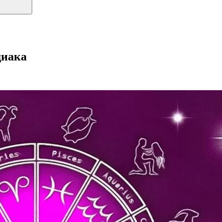
диака