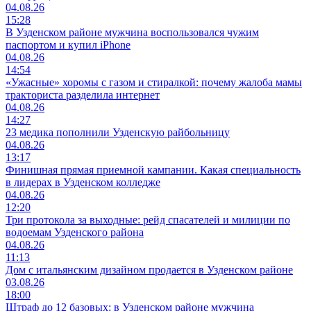
04.08.26
15:28
В Узденском районе мужчина воспользовался чужим
паспортом и купил iPhone
04.08.26
14:54
«Ужасные» хоромы с газом и стиралкой: почему жалоба мамы
тракториста разделила интернет
04.08.26
14:27
23 медика пополнили Узденскую райбольницу
04.08.26
13:17
Финишная прямая приемной кампании. Какая специальность
в лидерах в Узденском колледже
04.08.26
12:20
Три протокола за выходные: рейд спасателей и милиции по
водоемам Узденского района
04.08.26
11:13
Дом с итальянским дизайном продается в Узденском районе
03.08.26
18:00
Штраф до 12 базовых: в Узденском районе мужчина