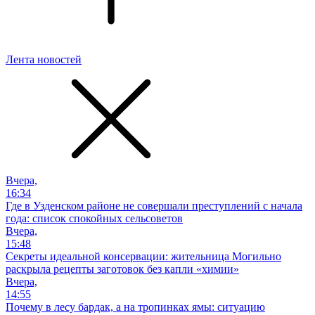
Лента новостей
Вчера,
16:34
Где в Узденском районе не совершали преступлений с начала
года: список спокойных сельсоветов
Вчера,
15:48
Секреты идеальной консервации: жительница Могильно
раскрыла рецепты заготовок без капли «химии»
Вчера,
14:55
Почему в лесу бардак, а на тропинках ямы: ситуацию