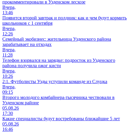
прокомментировали в Узденском лесхозе
Вчера,
13:46
Появится второй завтрак и полдник: как и чем будут кормить
школьников с 1 сентября
Вчера,
12:26
Семейный экобизнес: жительница Узденского района
зарабатывает на отходах
Вчера,
11:28
Телефон взорвался на зарядке: подросток из Узденского
района получила ожог кисти
Вчера,
10:26
2:1. Футболисты Узды уступили команде из Слуцка
Вчера,
09:15
Второго молодого комбайнера-тысячника чествовали в
Узденском районе
05.08.26
17:30
Какие специалисты будут востребованы ближайшие 5 лет
05.08.26
16:46