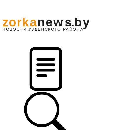
z
o
r
k
a
n
e
w
s
.
b
y
АЙОНА
НО
В
О
С
ТИ
У
ЗДЕНС
К
О
Г
О
Р