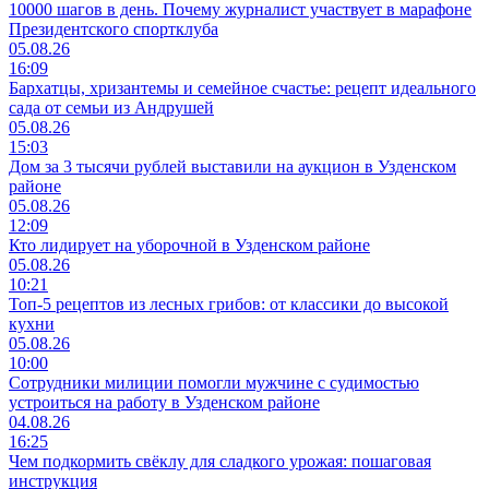
10000 шагов в день. Почему журналист участвует в марафоне
Президентского спортклуба
05.08.26
16:09
Бархатцы, хризантемы и семейное счастье: рецепт идеального
сада от семьи из Андрушей
05.08.26
15:03
Дом за 3 тысячи рублей выставили на аукцион в Узденском
районе
05.08.26
12:09
Кто лидирует на уборочной в Узденском районе
05.08.26
10:21
Топ-5 рецептов из лесных грибов: от классики до высокой
кухни
05.08.26
10:00
Сотрудники милиции помогли мужчине с судимостью
устроиться на работу в Узденском районе
04.08.26
16:25
Чем подкормить свёклу для сладкого урожая: пошаговая
инструкция