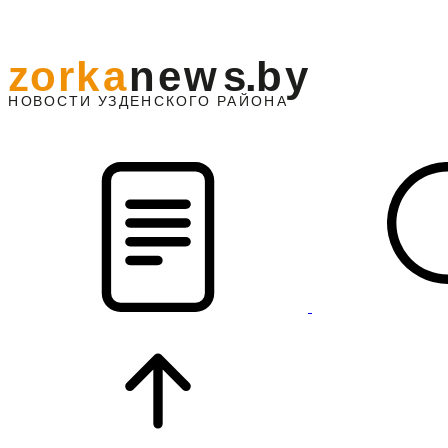
z
o
r
k
a
n
e
w
s
.
b
y
АЙОНА
НО
В
О
С
ТИ
У
ЗДЕНС
К
О
Г
О
Р