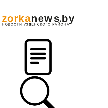
z
o
r
k
a
n
e
w
s
.
b
y
АЙОНА
НО
В
О
С
ТИ
У
ЗДЕНС
К
О
Г
О
Р