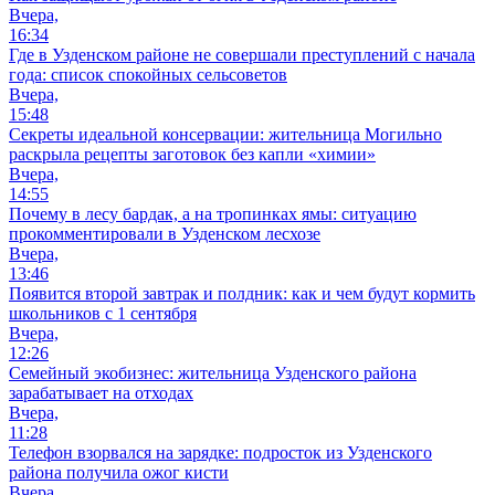
Вчера,
16:34
Где в Узденском районе не совершали преступлений с начала
года: список спокойных сельсоветов
Вчера,
15:48
Секреты идеальной консервации: жительница Могильно
раскрыла рецепты заготовок без капли «химии»
Вчера,
14:55
Почему в лесу бардак, а на тропинках ямы: ситуацию
прокомментировали в Узденском лесхозе
Вчера,
13:46
Появится второй завтрак и полдник: как и чем будут кормить
школьников с 1 сентября
Вчера,
12:26
Семейный экобизнес: жительница Узденского района
зарабатывает на отходах
Вчера,
11:28
Телефон взорвался на зарядке: подросток из Узденского
района получила ожог кисти
Вчера,