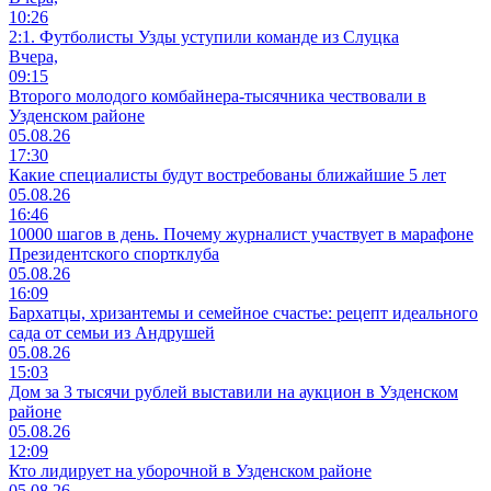
10:26
2:1. Футболисты Узды уступили команде из Слуцка
Вчера,
09:15
Второго молодого комбайнера-тысячника чествовали в
Узденском районе
05.08.26
17:30
Какие специалисты будут востребованы ближайшие 5 лет
05.08.26
16:46
10000 шагов в день. Почему журналист участвует в марафоне
Президентского спортклуба
05.08.26
16:09
Бархатцы, хризантемы и семейное счастье: рецепт идеального
сада от семьи из Андрушей
05.08.26
15:03
Дом за 3 тысячи рублей выставили на аукцион в Узденском
районе
05.08.26
12:09
Кто лидирует на уборочной в Узденском районе
05.08.26