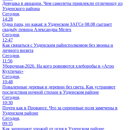
Девушка в авиации. Чем самолеты привлекли отличницу из
Узденского района
Сегодня,
14:28
Одна пара, но какая: в Узденском ЗАГСе 08.08 сыграет
свадьбу певица Александра Мелех
Сегодня,
12:47
Как связаться с Узденским райисполкомом без звонка и
личного визита
Сегодня,
11:56
Уборочная-2026. На кого ровняются хлеборобы в «Агро
Кухтичах»
Сегодня,
10:48
Поваленные деревья и деревни без света. Как устраняют
последствия ночной стихии в Узденском районе
Сегодня,
10:30
Почти как в Провансе. Что за сиреневые поля замечены в
Узденском районе
Сегодня,
09:35
Как защищают урожай от огня в Узденском районе