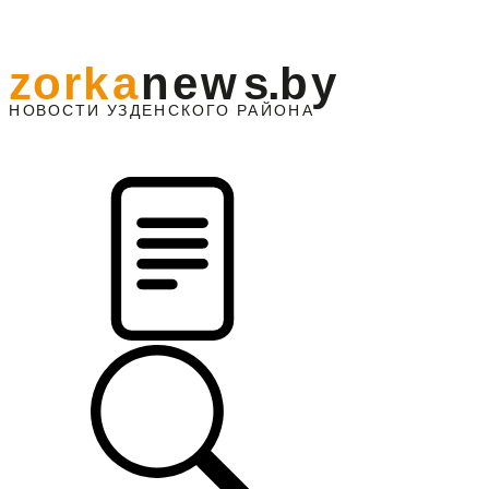
z
o
r
k
a
n
e
w
s
.
b
y
АЙОНА
НО
В
О
С
ТИ
У
ЗДЕНС
К
О
Г
О
Р