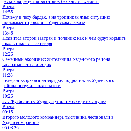
раскрыла рецепты заготовок без капли «химии»
Вчера,
14:55
Почему в лесу бардак, а на тропинках ямы: ситуацию
прокомментировали в Узденском лесхозе
Вчера,
13:46
Появится второй завтрак и полдник: как и чем будут кормить
школьников с 1 сентября
Вчера,
12:26
Семейный экобизнес: жительница Узденского района
зарабатывает на отходах
Вчера,
11:28
Телефон взорвался на зарядке: подросток из Узденского
района получила ожог кисти
Вчера,
10:26
2:1. Футболисты Узды уступили команде из Слуцка
Вчера,
09:15
Второго молодого комбайнера-тысячника чествовали в
Узденском районе
05.08.26