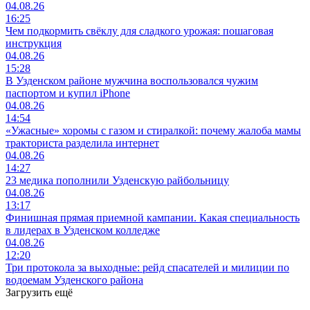
04.08.26
16:25
Чем подкормить свёклу для сладкого урожая: пошаговая
инструкция
04.08.26
15:28
В Узденском районе мужчина воспользовался чужим
паспортом и купил iPhone
04.08.26
14:54
«Ужасные» хоромы с газом и стиралкой: почему жалоба мамы
тракториста разделила интернет
04.08.26
14:27
23 медика пополнили Узденскую райбольницу
04.08.26
13:17
Финишная прямая приемной кампании. Какая специальность
в лидерах в Узденском колледже
04.08.26
12:20
Три протокола за выходные: рейд спасателей и милиции по
водоемам Узденского района
Загрузить ещё