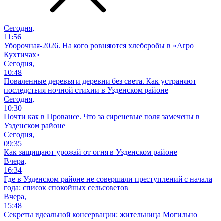
Сегодня,
11:56
Уборочная-2026. На кого ровняются хлеборобы в «Агро
Кухтичах»
Сегодня,
10:48
Поваленные деревья и деревни без света. Как устраняют
последствия ночной стихии в Узденском районе
Сегодня,
10:30
Почти как в Провансе. Что за сиреневые поля замечены в
Узденском районе
Сегодня,
09:35
Как защищают урожай от огня в Узденском районе
Вчера,
16:34
Где в Узденском районе не совершали преступлений с начала
года: список спокойных сельсоветов
Вчера,
15:48
Секреты идеальной консервации: жительница Могильно