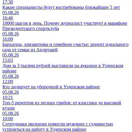
17:30
Какие специалисты будут востребованы ближайшие 5 лет
05.08.26
16:46
10000 шагов в день. Почему журналист участвует в марафоне
Президентского спортклуба
05.08.26
16:09
Бархатцы, хризантемы и семейное счастье: рецепт идеального
сада от семьи из Андрушей
05.08.26
15:03
Дом за 3 тысячи рублей выставили на аукцион в Узденском
районе
05.08.26
12:09
Кто лидирует на уборочной в Узденском районе
05.08.26
10:21
Топ-5 рецептов из лесных грибов: от классики до высокой
кухни
05.08.26
10:00
Сотрудники милиции помогли мужчине с судимостью
устроиться на работу в Узденском районе