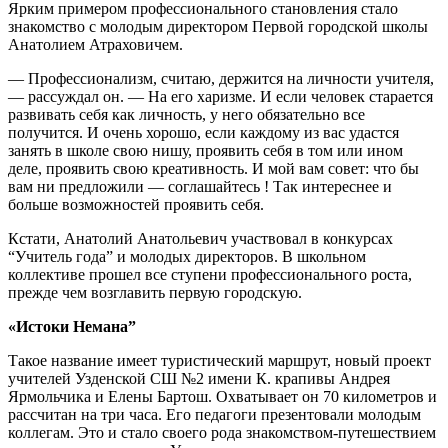
Ярким примером профессионального становления стало
знакомство с молодым директором Первой городской школы
Анатолием Атраховичем.
— Профессионализм, считаю, держится на личности учителя,
— рассуждал он. — На его харизме. И если человек старается
развивать себя как личность, у него обязательно все
получится. И очень хорошо, если каждому из вас удастся
занять в школе свою нишу, проявить себя в том или ином
деле, проявить свою креативность. И мой вам совет: что бы
вам ни предложили — соглашайтесь ! Так интереснее и
больше возможностей проявить себя.
Кстати, Анатолий Анатольевич участвовал в конкурсах
“Учитель года” и молодых директоров. В школьном
коллективе прошел все ступени профессионального роста,
прежде чем возглавить первую городскую.
«Истоки Немана”
Такое название имеет туристический маршрут, новый проект
учителей Узденской СШ №2 имени К. крапивы Андрея
Ярмольчика и Елены Бартош. Охватывает он 70 километров и
рассчитан на три часа. Его педагоги презентовали молодым
коллегам. Это и стало своего рода знакомством-путешествием