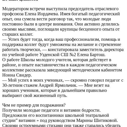
Модератором встречи выступила председатель отраслевого
профсоюза Елена Иордачева. Имея богатый педагогический
опыт, она сумела вести разговор так, что молодые люди
постоянно были в центре внимания. Они активно делились
своими мыслями, поглощали крупицы бесценного опыта от
старших коллег.
— Успех будет тогда, когда ваш профессионализм, помощь и
поддержка коллег будут умножены на желание и стремление
работать творчески, — констатировала заместитель директора
по учебной работе Узденской СШ №2 Елена Бартош.
О работе Школы молодого учителя, которая действует в
районе, и опыте наставничества в каждом педагогическом
коллективе рассказала заведующий методическим кабинетом
Нонна Свидер.
— Мой успех в моих учениках, — скромно говорил педагог с
30-летним стажем Андрей Ярмольчик. — Мне везет на
хороших учеников, которые в дальнейшем правильно
выбирают свой жизненный путь.
Чем не пример для подражания?
Получили молодые педагоги и витамин бодрости.
Предложили его воспитанники школьной театральной
студии” витамин » под руководством Марины Шитиковой.
Своими остроумными стихами они также старались убедить