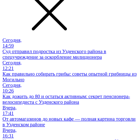
Сегодня,
14:59
Суд отправил подростка из Узденского района в
спецучреждение за оскорбление милиционера
Сегодня,
12:21
Как правильно собирать грибы: советы опытной грибницы из
Могильно
Сегодня,
10:26
Как дожить до 80 и остаться активным: секрет пенсионера-
велосипедиста с Узденского района
Вчера,
17:41
От автомагазинов до новых кафе — полная картина торговли
в Узденском районе
Вчера,
16:31