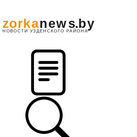
z
o
r
k
a
n
e
w
s
.
b
y
АЙОНА
НО
В
О
С
ТИ
У
ЗДЕНС
К
О
Г
О
Р