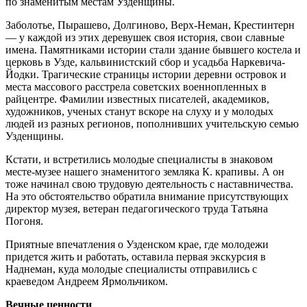
по знаменитым местам Узденщины.
Заболотье, Пырашево, Долгиново, Верх-Неман, Крестинтерн
— у каждой из этих деревушек своя история, свои славные
имена. Памятниками истории стали здание бывшего костела и
церковь в Узде, кальвинистский сбор и усадьба Наркевича-
Йодки. Трагические страницы истории деревни островок и
места массового расстрела советских военнопленных в
райцентре. Фамилии известных писателей, академиков,
художников, ученых станут вскоре на слуху и у молодых
людей из разных регионов, пополнивших учительскую семью
Узденщины.
Кстати, и встретились молодые специалисты в знаковом
месте-музее нашего знаменитого земляка К. крапивы. А он
тоже начинал свою трудовую деятельность с наставничества.
На это обстоятельство обратила внимание присутствующих
директор музея, ветеран педагогического труда Татьяна
Погоня.
Приятные впечатления о Узденском крае, где молодежи
придется жить и работать, оставила первая экскурсия в
Наднеман, куда молодые специалисты отправились с
краеведом Андреем Ярмольчиком.
Вечные ценности