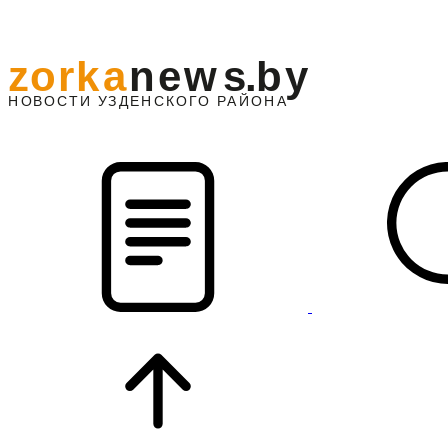
z
o
r
k
a
n
e
w
s
.
b
y
АЙОНА
НО
В
О
С
ТИ
У
ЗДЕНС
К
О
Г
О
Р