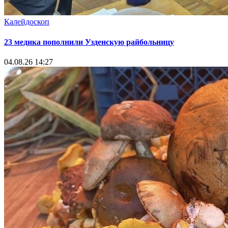
Калейдоскоп
23 медика пополнили Узденскую райбольницу
04.08.26 14:27