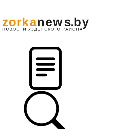
z
o
r
k
a
n
e
w
s
.
b
y
АЙОНА
НО
В
О
С
ТИ
У
ЗДЕНС
К
О
Г
О
Р