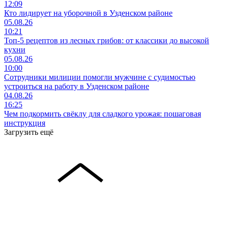
12:09
Кто лидирует на уборочной в Узденском районе
05.08.26
10:21
Топ-5 рецептов из лесных грибов: от классики до высокой
кухни
05.08.26
10:00
Сотрудники милиции помогли мужчине с судимостью
устроиться на работу в Узденском районе
04.08.26
16:25
Чем подкормить свёклу для сладкого урожая: пошаговая
инструкция
Загрузить ещё