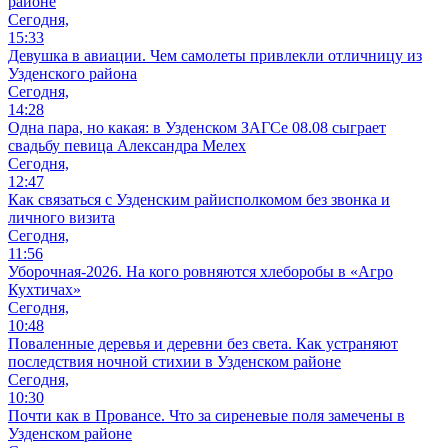
районе
Сегодня,
15:33
Девушка в авиации. Чем самолеты привлекли отличницу из
Узденского района
Сегодня,
14:28
Одна пара, но какая: в Узденском ЗАГСе 08.08 сыграет
свадьбу певица Александра Мелех
Сегодня,
12:47
Как связаться с Узденским райисполкомом без звонка и
личного визита
Сегодня,
11:56
Уборочная-2026. На кого ровняются хлеборобы в «Агро
Кухтичах»
Сегодня,
10:48
Поваленные деревья и деревни без света. Как устраняют
последствия ночной стихии в Узденском районе
Сегодня,
10:30
Почти как в Провансе. Что за сиреневые поля замечены в
Узденском районе