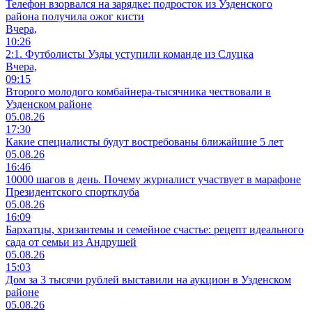
Телефон взорвался на зарядке: подросток из Узденского
района получила ожог кисти
Вчера,
10:26
2:1. Футболисты Узды уступили команде из Слуцка
Вчера,
09:15
Второго молодого комбайнера-тысячника чествовали в
Узденском районе
05.08.26
17:30
Какие специалисты будут востребованы ближайшие 5 лет
05.08.26
16:46
10000 шагов в день. Почему журналист участвует в марафоне
Президентского спортклуба
05.08.26
16:09
Бархатцы, хризантемы и семейное счастье: рецепт идеального
сада от семьи из Андрушей
05.08.26
15:03
Дом за 3 тысячи рублей выставили на аукцион в Узденском
районе
05.08.26