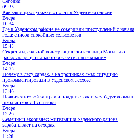
Сегодня,
09:35
Как защищают урожай от огня в Узденском районе
Вчера,
16:34
Где в Узденском районе не совершали преступлений с начала
года: список спокойных сельсоветов
Вчера,
15:48
Секреты идеальной консервации: жительница Могильно
раскрыла рецепты заготовок без капли «химии»
Вчера,
14:55
Почему в лесу бардак, а на тропинках ямы: ситуацию
прокомментировали в Узденском лесхозе
Вчера,
13:46
Появится второй завтрак и полдник: как и чем будут кормить
школьников с 1 сентября
Вчера,
12:26
Семейный экобизнес: жительница Узденского района
зарабатывает на отходах
Вчера,
11:28