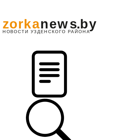
z
o
r
k
a
n
e
w
s
.
b
y
АЙОНА
НО
В
О
С
ТИ
У
ЗДЕНС
К
О
Г
О
Р