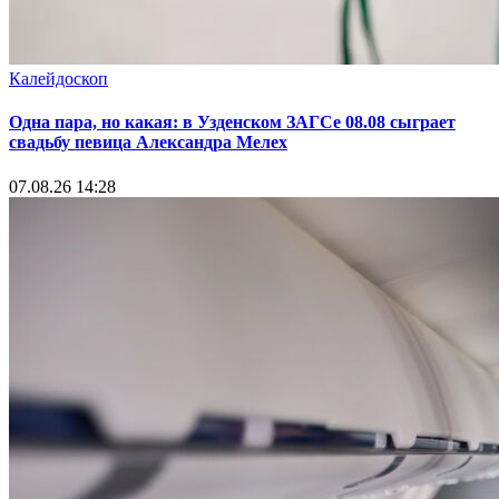
Калейдоскоп
Одна пара, но какая: в Узденском ЗАГСе 08.08 сыграет
свадьбу певица Александра Мелех
07.08.26 14:28