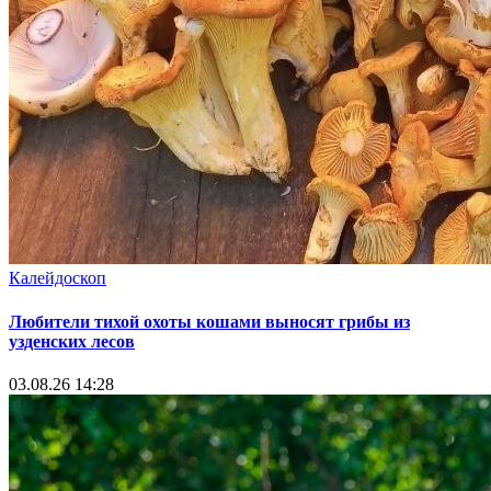
Калейдоскоп
Любители тихой охоты кошами выносят грибы из
узденских лесов
03.08.26 14:28