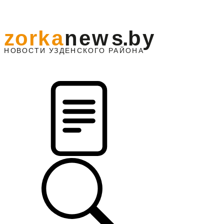
z
o
r
k
a
n
e
w
s
.
b
y
АЙОНА
НО
В
О
С
ТИ
У
ЗДЕНС
К
О
Г
О
Р