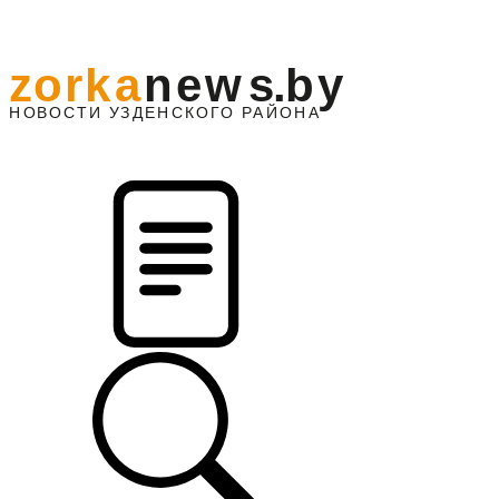
z
o
r
k
a
n
e
w
s
.
b
y
АЙОНА
НО
В
О
С
ТИ
У
ЗДЕНС
К
О
Г
О
Р