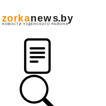
z
o
r
k
a
n
e
w
s
.
b
y
АЙОНА
НО
В
О
С
ТИ
У
ЗДЕНС
К
О
Г
О
Р