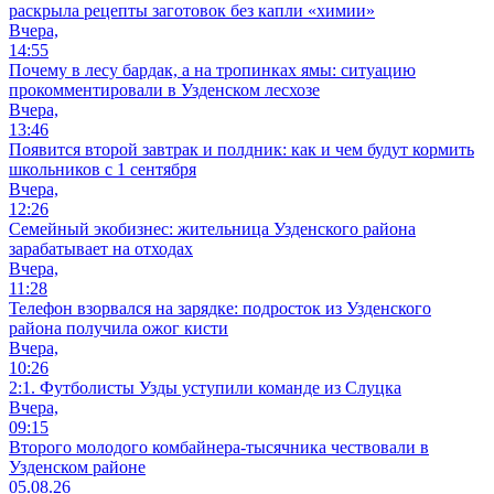
раскрыла рецепты заготовок без капли «химии»
Вчера,
14:55
Почему в лесу бардак, а на тропинках ямы: ситуацию
прокомментировали в Узденском лесхозе
Вчера,
13:46
Появится второй завтрак и полдник: как и чем будут кормить
школьников с 1 сентября
Вчера,
12:26
Семейный экобизнес: жительница Узденского района
зарабатывает на отходах
Вчера,
11:28
Телефон взорвался на зарядке: подросток из Узденского
района получила ожог кисти
Вчера,
10:26
2:1. Футболисты Узды уступили команде из Слуцка
Вчера,
09:15
Второго молодого комбайнера-тысячника чествовали в
Узденском районе
05.08.26