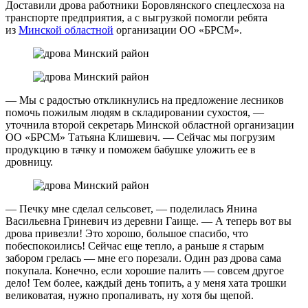
Доставили дрова работники Боровлянского спецлесхоза на
транспорте предприятия, а с выгрузкой помогли ребята
из
Минской областной
организации ОО «БРСМ».
— Мы с радостью откликнулись на предложение лесников
помочь пожилым людям в складировании сухостоя, —
уточнила второй секретарь Минской областной организации
ОО «БРСМ» Татьяна Клишевич. — Сейчас мы погрузим
продукцию в тачку и поможем бабушке уложить ее в
дровницу.
— Печку мне сделал сельсовет, — поделилась Янина
Васильевна Гриневич из деревни Гаище. — А теперь вот вы
дрова привезли! Это хорошо, большое спасибо, что
побеспокоились! Сейчас еще тепло, а раньше я старым
забором грелась — мне его порезали. Один раз дрова сама
покупала. Конечно, если хорошие палить — совсем другое
дело! Тем более, каждый день топить, а у меня хата трошки
великоватая, нужно пропаливать, ну хотя бы щепой.