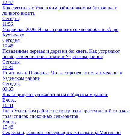
12:47
Как связаться с Узденским райисполкомом без звонка и
личного визита
Сегодня,
11:56
Уборочная-2026. На кого ровняются хлеборобы в «Агро
Кухтичах»
Сегодня,
10:48
Поваленные деревья и деревни без света. Как устраняют
последствия ночной стихии в Узденском районе
Сегодня,
10:30
Почти как в Провансе. Что за сиреневые поля замечены в
Узденском районе
Сегодня,
09:35
Как защищают урожай от огня в Узденском районе
Вчера,
16:34
Где в Узденском районе не совершали преступлений с начала
года: список спокойных сельсоветов
Вчера,
15:48
Секреты идеальной консервации: жительница Могильно