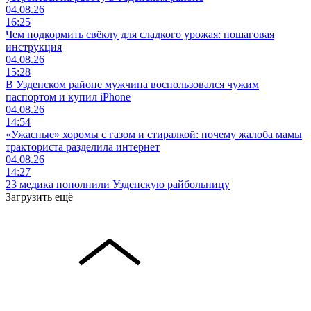
04.08.26
16:25
Чем подкормить свёклу для сладкого урожая: пошаговая
инструкция
04.08.26
15:28
В Узденском районе мужчина воспользовался чужим
паспортом и купил iPhone
04.08.26
14:54
«Ужасные» хоромы с газом и стиралкой: почему жалоба мамы
тракториста разделила интернет
04.08.26
14:27
23 медика пополнили Узденскую райбольницу
Загрузить ещё