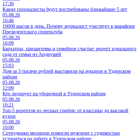
17:30
Какие специалисты будут востребованы ближайшие 5 лет
05.08.26
16:46
10000 шагов в день. Почему журналист участвует в марафоне
Президентского спортклуба
05.08.26
16:09
Бархатцы, хризантемы и семейное счастье: рецепт идеального
сада от семьи из Андрушей
05.08.26
15:03
Дом за 3 тысячи рублей выставили на аукцион в Узденском
районе
05.08.26
12:09
Кто лидирует на уборочной в Узденском районе
05.08.26
10:21
Топ-5 рецептов из лесных грибов: от классики до высокой
кухни
05.08.26
10:00
Сотрудники милиции помогли мужчине с судимостью
устроиться на работу в Узденском районе