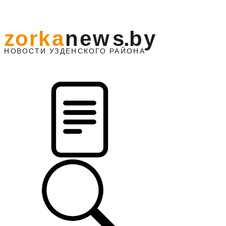
z
o
r
k
a
n
e
w
s
.
b
y
АЙОНА
НО
В
О
С
ТИ
У
ЗДЕНС
К
О
Г
О
Р