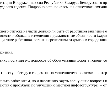
изации Вооруженных сил Республики Беларусь Белорусского пр
трудового кодекса. Подробно остановилась на новшествах, связ
вого отпуска на части должно ли быть от работника заявление 
 внести небольшие изменения в должностные обязанности (характ
циативе работника, есть ли перспективы открытия в городе кн
яснения.
ку поступил ряд вопросов об обслуживании дорог в городе, со
тическую беседу о современных мошеннических схемах в интерн
только работникам, но и населению задать волнующие вопросы 
аются с просьбами по улучшению местной инфраструктуры, – от