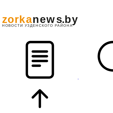
z
o
r
k
a
n
e
w
s
.
b
y
АЙОНА
НО
В
О
С
ТИ
У
ЗДЕНС
К
О
Г
О
Р