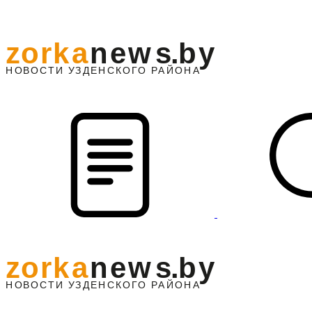
z
o
r
k
a
n
e
w
s
.
b
y
АЙОНА
НО
В
О
С
ТИ
У
ЗДЕНС
К
О
Г
О
Р