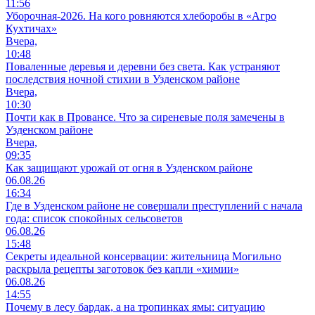
11:56
Уборочная-2026. На кого ровняются хлеборобы в «Агро
Кухтичах»
Вчера,
10:48
Поваленные деревья и деревни без света. Как устраняют
последствия ночной стихии в Узденском районе
Вчера,
10:30
Почти как в Провансе. Что за сиреневые поля замечены в
Узденском районе
Вчера,
09:35
Как защищают урожай от огня в Узденском районе
06.08.26
16:34
Где в Узденском районе не совершали преступлений с начала
года: список спокойных сельсоветов
06.08.26
15:48
Секреты идеальной консервации: жительница Могильно
раскрыла рецепты заготовок без капли «химии»
06.08.26
14:55
Почему в лесу бардак, а на тропинках ямы: ситуацию