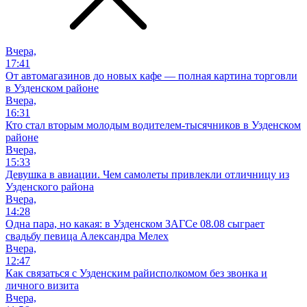
Вчера,
17:41
От автомагазинов до новых кафе — полная картина торговли
в Узденском районе
Вчера,
16:31
Кто стал вторым молодым водителем-тысячников в Узденском
районе
Вчера,
15:33
Девушка в авиации. Чем самолеты привлекли отличницу из
Узденского района
Вчера,
14:28
Одна пара, но какая: в Узденском ЗАГСе 08.08 сыграет
свадьбу певица Александра Мелех
Вчера,
12:47
Как связаться с Узденским райисполкомом без звонка и
личного визита
Вчера,