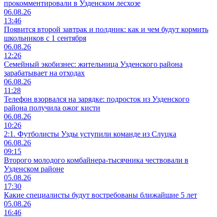
прокомментировали в Узденском лесхозе
06.08.26
13:46
Появится второй завтрак и полдник: как и чем будут кормить
школьников с 1 сентября
06.08.26
12:26
Семейный экобизнес: жительница Узденского района
зарабатывает на отходах
06.08.26
11:28
Телефон взорвался на зарядке: подросток из Узденского
района получила ожог кисти
06.08.26
10:26
2:1. Футболисты Узды уступили команде из Слуцка
06.08.26
09:15
Второго молодого комбайнера-тысячника чествовали в
Узденском районе
05.08.26
17:30
Какие специалисты будут востребованы ближайшие 5 лет
05.08.26
16:46