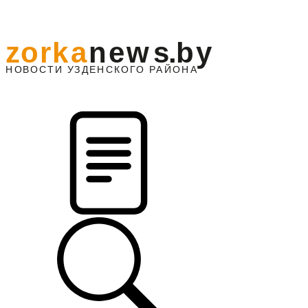
z
o
r
k
a
n
e
w
s
.
b
y
АЙОНА
НО
В
О
С
ТИ
У
ЗДЕНС
К
О
Г
О
Р