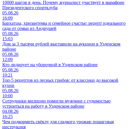
10000 шагов в день. Почему журналист участвует в марафоне
Президентского спортклуба
05.08.26
16:09
Бархатцы, хризантемы и семейное счастье: рецепт идеального
сада от семьи из Андрушей
05.08.26
15:03
Дом за 3 тысячи рублей выставили на аукцион в Узденском
районе
05.08.26
12:09
Кто лидирует на уборочной в Узденском районе
05.08.26
10:21
Топ-5 рецептов из лесных грибов: от классики до высокой
кухни
05.08.26
10:00
Сотрудники милиции помогли мужчине с судимостью
устроиться на работу в Узденском районе
04.08.26
16:25
Чем подкормить свёклу для сладкого урожая: пошаговая
инструкция