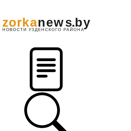
z
o
r
k
a
n
e
w
s
.
b
y
АЙОНА
НО
В
О
С
ТИ
У
ЗДЕНС
К
О
Г
О
Р