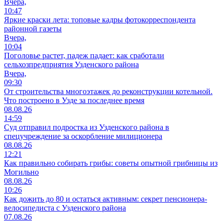
Вчера,
10:47
Яркие краски лета: топовые кадры фотокорреспондента
районной газеты
Вчера,
10:04
Поголовье растет, падеж падает: как сработали
сельхозпредприятия Узденского района
Вчера,
09:30
От строительства многоэтажек до реконструкции котельной.
Что построено в Узде за последнее время
08.08.26
14:59
Суд отправил подростка из Узденского района в
спецучреждение за оскорбление милиционера
08.08.26
12:21
Как правильно собирать грибы: советы опытной грибницы из
Могильно
08.08.26
10:26
Как дожить до 80 и остаться активным: секрет пенсионера-
велосипедиста с Узденского района
07.08.26