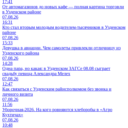
17:41
От автомагазинов до новых кафе — полная картина торговли
в Узденском районе
07.08.26
16:31
Кто стал вторым молодым водителем-тысячников в Узденском
районе
07.08.26
15:33
Девушка в авиации. Чем самолеты привлекли отличницу из
Узденского района
07.08.26
14:28
Одна пара, но какая: в Узденском ЗАГСе 08.08 сыграет
свадьбу певица Александра Мелех
07.08.26
12:47
Как связаться с Узденским райисполкомом без звонка и
личного визита
07.08.26
11:56
Уборочная-2026. На кого ровняются хлеборобы в «Агро
Кухтичах»
07.08.26
10:48