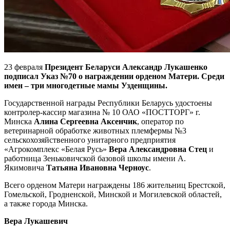
23 февраля
Президент Беларуси Александр Лукашенко
подписал Указ №70 о награждении орденом Матери. Среди
имен – три многодетные мамы Узденщины.
Государственной награды Республики Беларусь удостоены
контролер-кассир магазина № 10 ОАО «ПОСТТОРГ» г.
Минска
Алина Сергеевна Аксенчик
, оператор по
ветеринарной обработке животных племфермы №3
сельскохозяйственного унитарного предприятия
«Агрокомплекс «Белая Русь»
Вера Александровна Стец
и
работница Зеньковичской базовой школы имени А.
Якимовича
Татьяна Ивановна Черноус
.
Всего орденом Матери награждены 186 жительниц Брестской,
Гомельской, Гродненской, Минской и Могилевской областей,
а также города Минска.
Вера Лукашевич