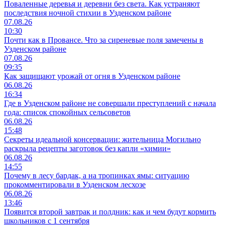
Поваленные деревья и деревни без света. Как устраняют
последствия ночной стихии в Узденском районе
07.08.26
10:30
Почти как в Провансе. Что за сиреневые поля замечены в
Узденском районе
07.08.26
09:35
Как защищают урожай от огня в Узденском районе
06.08.26
16:34
Где в Узденском районе не совершали преступлений с начала
года: список спокойных сельсоветов
06.08.26
15:48
Секреты идеальной консервации: жительница Могильно
раскрыла рецепты заготовок без капли «химии»
06.08.26
14:55
Почему в лесу бардак, а на тропинках ямы: ситуацию
прокомментировали в Узденском лесхозе
06.08.26
13:46
Появится второй завтрак и полдник: как и чем будут кормить
школьников с 1 сентября