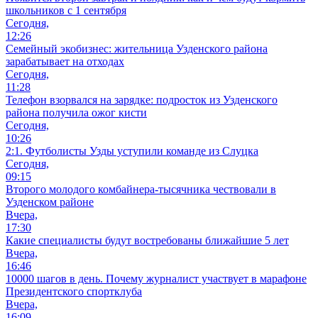
школьников с 1 сентября
Сегодня,
12:26
Семейный экобизнес: жительница Узденского района
зарабатывает на отходах
Сегодня,
11:28
Телефон взорвался на зарядке: подросток из Узденского
района получила ожог кисти
Сегодня,
10:26
2:1. Футболисты Узды уступили команде из Слуцка
Сегодня,
09:15
Второго молодого комбайнера-тысячника чествовали в
Узденском районе
Вчера,
17:30
Какие специалисты будут востребованы ближайшие 5 лет
Вчера,
16:46
10000 шагов в день. Почему журналист участвует в марафоне
Президентского спортклуба
Вчера,
16:09