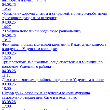
паспортом и купил iPhone
04.08.26
14:54
«Ужасные» хоромы с газом и стиралкой: почему жалоба мамы
тракториста разделила интернет
04.08.26
14:27
23 медика пополнили Узденскую райбольницу
04.08.26
13:17
Финишная прямая приемной кампании. Какая специальность
в лидерах в Узденском колледже
04.08.26
12:20
Три протокола за выходные: рейд спасателей и милиции по
водоемам Узденского района
04.08.26
11:13
Дом с итальянским дизайном продается в Узденском районе
03.08.26
18:00
Штраф до 12 базовых: в Узденском районе мужчина
самовольно открыл шлагбаум и въехал в лес
03.08.26
17:00