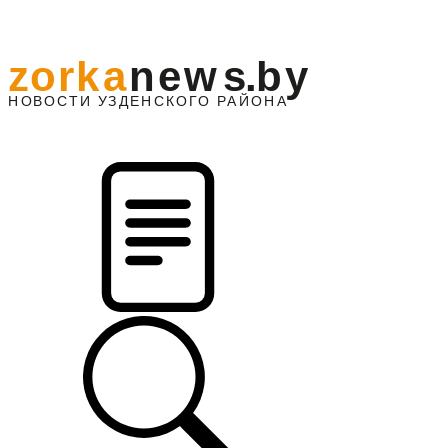
z
o
r
k
a
n
e
w
s
.
b
y
АЙОНА
НО
В
О
С
ТИ
У
ЗДЕНС
К
О
Г
О
Р