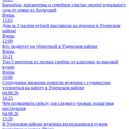
Бархатцы, хризантемы и семейное счастье: рецепт идеального
сада от семьи из Андрушей
Вчера,
15:03
Дом за 3 тысячи рублей выставили на аукцион в Узденском
районе
Вчера,
12:09
Кто лидирует на уборочной в Узденском районе
Вчера,
10:21
Топ-5 рецептов из лесных грибов: от классики до высокой
кухни
Вчера,
10:00
Сотрудники милиции помогли мужчине с судимостью
устроиться на работу в Узденском районе
04.08.26
16:25
Чем подкормить свёклу для сладкого урожая: пошаговая
инструкция
04.08.26
15:28
В Узденском районе мужчина воспользовался чужим