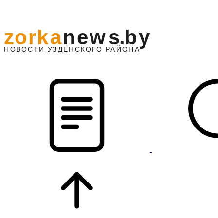
z
o
r
k
a
n
e
w
s
.
b
y
АЙОНА
НО
В
О
С
ТИ
У
ЗДЕНС
К
О
Г
О
Р