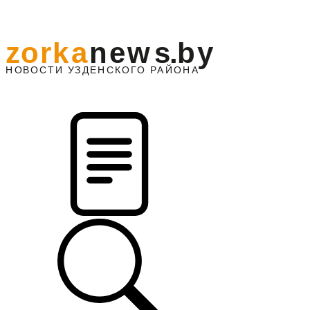
z
o
r
k
a
n
e
w
s
.
b
y
АЙОНА
НО
В
О
С
ТИ
У
ЗДЕНС
К
О
Г
О
Р