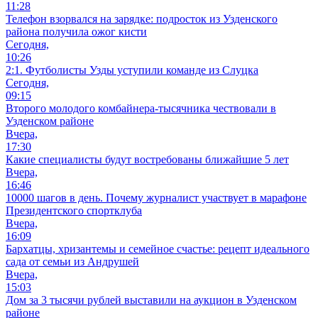
11:28
Телефон взорвался на зарядке: подросток из Узденского
района получила ожог кисти
Сегодня,
10:26
2:1. Футболисты Узды уступили команде из Слуцка
Сегодня,
09:15
Второго молодого комбайнера-тысячника чествовали в
Узденском районе
Вчера,
17:30
Какие специалисты будут востребованы ближайшие 5 лет
Вчера,
16:46
10000 шагов в день. Почему журналист участвует в марафоне
Президентского спортклуба
Вчера,
16:09
Бархатцы, хризантемы и семейное счастье: рецепт идеального
сада от семьи из Андрушей
Вчера,
15:03
Дом за 3 тысячи рублей выставили на аукцион в Узденском
районе