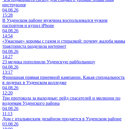
инструкция
04.08.26
15:28
В Узденском районе мужчина воспользовался чужим
паспортом и купил iPhone
04.08.26
14:54
«Ужасные» хоромы с газом и стиралкой: почему жалоба мамы
тракториста разделила интернет
04.08.26
14:27
23 медика пополнили Узденскую райбольницу
04.08.26
13:17
Финишная прямая приемной кампании. Какая специальность
в лидерах в Узденском колледже
04.08.26
12:20
Три протокола за выходные: рейд спасателей и милиции по
водоемам Узденского района
04.08.26
11:13
Дом с итальянским дизайном продается в Узденском районе
03.08.26