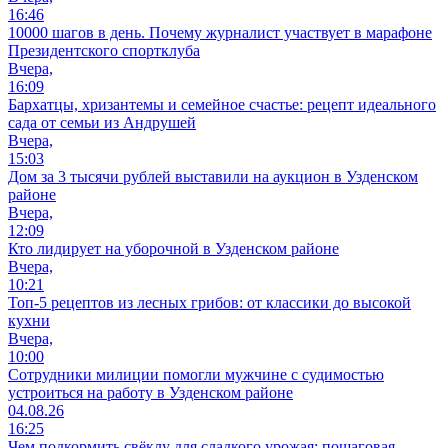
16:46
10000 шагов в день. Почему журналист участвует в марафоне
Президентского спортклуба
Вчера,
16:09
Бархатцы, хризантемы и семейное счастье: рецепт идеального
сада от семьи из Андрушей
Вчера,
15:03
Дом за 3 тысячи рублей выставили на аукцион в Узденском
районе
Вчера,
12:09
Кто лидирует на уборочной в Узденском районе
Вчера,
10:21
Топ-5 рецептов из лесных грибов: от классики до высокой
кухни
Вчера,
10:00
Сотрудники милиции помогли мужчине с судимостью
устроиться на работу в Узденском районе
04.08.26
16:25
Чем подкормить свёклу для сладкого урожая: пошаговая