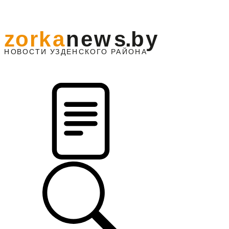
z
o
r
k
a
n
e
w
s
.
b
y
АЙОНА
НО
В
О
С
ТИ
У
ЗДЕНС
К
О
Г
О
Р