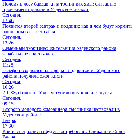
Почему в лесу бардак, а на тропинках ямы: ситуацию
прокомментировали в Узденском лесхозе
Сегодня,
13:46
Появится второй завтрак и полдник: как и чем будут кормить
школьников с 1 сентября
Сегодня,
12:26
Семейный экобизнес: жительница Узденского района
зарабатывает на отходах
Сегодня,
11:28
Телефон взорвался на зарядке: подросток из Узденского
района получила ожог кисти
Сегодня,
10:26
2:1. Футболисты Узды уступили команде из Слуцка
Сегодня,
09:15
Второго молодого комбайнера-тысячника чествовали в
Узденском районе
Вчера,
17:30
Какие специалисты будут востребованы ближайшие 5 лет
Вчера,