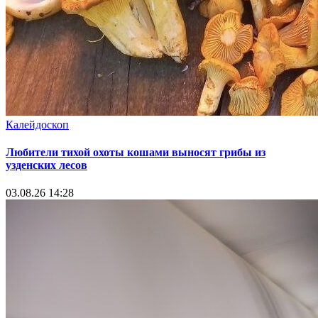
Калейдоскоп
Любители тихой охоты кошами выносят грибы из
узденских лесов
03.08.26 14:28