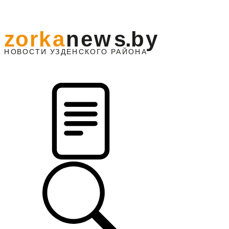
z
o
r
k
a
n
e
w
s
.
b
y
АЙОНА
НО
В
О
С
ТИ
У
ЗДЕНС
К
О
Г
О
Р