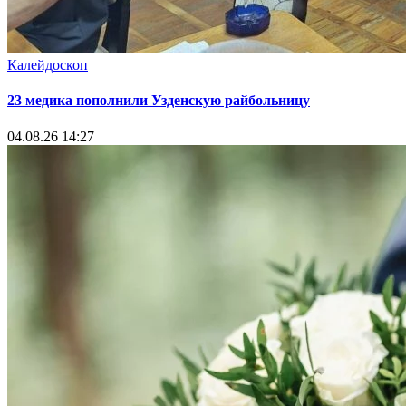
Калейдоскоп
23 медика пополнили Узденскую райбольницу
04.08.26 14:27