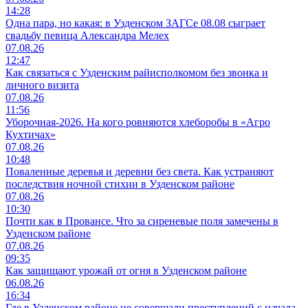
14:28
Одна пара, но какая: в Узденском ЗАГСе 08.08 сыграет
свадьбу певица Александра Мелех
07.08.26
12:47
Как связаться с Узденским райисполкомом без звонка и
личного визита
07.08.26
11:56
Уборочная-2026. На кого ровняются хлеборобы в «Агро
Кухтичах»
07.08.26
10:48
Поваленные деревья и деревни без света. Как устраняют
последствия ночной стихии в Узденском районе
07.08.26
10:30
Почти как в Провансе. Что за сиреневые поля замечены в
Узденском районе
07.08.26
09:35
Как защищают урожай от огня в Узденском районе
06.08.26
16:34
Где в Узденском районе не совершали преступлений с начала