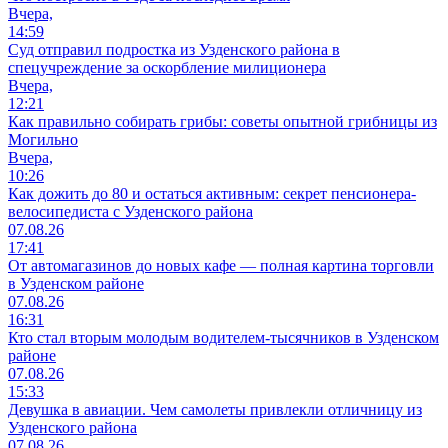
Вчера,
14:59
Суд отправил подростка из Узденского района в
спецучреждение за оскорбление милиционера
Вчера,
12:21
Как правильно собирать грибы: советы опытной грибницы из
Могильно
Вчера,
10:26
Как дожить до 80 и остаться активным: секрет пенсионера-
велосипедиста с Узденского района
07.08.26
17:41
От автомагазинов до новых кафе — полная картина торговли
в Узденском районе
07.08.26
16:31
Кто стал вторым молодым водителем-тысячников в Узденском
районе
07.08.26
15:33
Девушка в авиации. Чем самолеты привлекли отличницу из
Узденского района
07.08.26