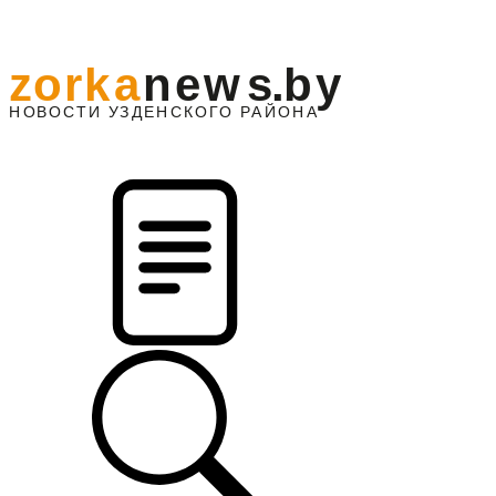
z
o
r
k
a
n
e
w
s
.
b
y
АЙОНА
НО
В
О
С
ТИ
У
ЗДЕНС
К
О
Г
О
Р