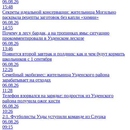
06.08.26
15:48
Секреты идеальной консервации: жительница Могильно
раскрыла рецепты заготовок без капли «химии»
06.08.26
14:55
Почему в лесу бардак, а на тропинках ямы: ситуацию
прокомментировали в Узденском лесхозе
06.08.26
13:46
Появится второй завтрак и полдник: как и чем будут кормить
школьников с 1 сентября
06.08.26
12:26
Семейный экобизнес: жительница Узденского района
зарабатывает на отходах
06.08.26
11:28
Телефон взорвался на зарядке: подросток из Узденского
района получила ожог кисти
06.08.26
10:26
2:1. Футболисты Узды уступили команде из Слуцка
06.08.26
09:15