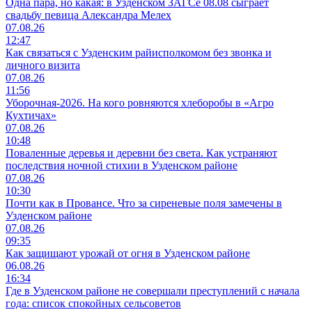
Одна пара, но какая: в Узденском ЗАГСе 08.08 сыграет
свадьбу певица Александра Мелех
07.08.26
12:47
Как связаться с Узденским райисполкомом без звонка и
личного визита
07.08.26
11:56
Уборочная-2026. На кого ровняются хлеборобы в «Агро
Кухтичах»
07.08.26
10:48
Поваленные деревья и деревни без света. Как устраняют
последствия ночной стихии в Узденском районе
07.08.26
10:30
Почти как в Провансе. Что за сиреневые поля замечены в
Узденском районе
07.08.26
09:35
Как защищают урожай от огня в Узденском районе
06.08.26
16:34
Где в Узденском районе не совершали преступлений с начала
года: список спокойных сельсоветов