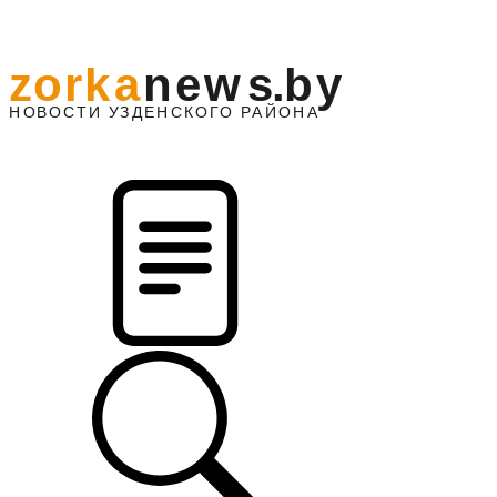
z
o
r
k
a
n
e
w
s
.
b
y
АЙОНА
НО
В
О
С
ТИ
У
ЗДЕНС
К
О
Г
О
Р