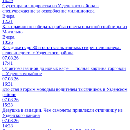
14:59
Суд отправил подростка из Узденского района в
спецучреждение за оскорбление милиционера
Вчера,
12:21
Как правильно собирать грибы: советы опытной грибницы из
Могильно
Вчера,
10:26
Как дожить до 80 и остаться активным: секрет пенсионера-
велосипедиста с Узденского района
07.08.26
17:41
От автомагазинов до новых кафе — полная картина торговли
в Узденском районе
07.08.26
16:31
Кто стал вторым молодым водителем-тысячников в Узденском
районе
07.08.26
15:33
Девушка в авиации. Чем самолеты привлекли отличницу из
Узденского района
07.08.26
14:28