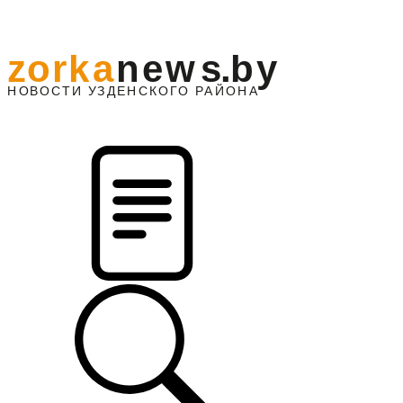
z
o
r
k
a
n
e
w
s
.
b
y
АЙОНА
НО
В
О
С
ТИ
У
ЗДЕНС
К
О
Г
О
Р