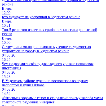
районе
Вчера,
12:09
Кто лидирует на уборочной в Узденском районе
Вчера,
10:21
Топ-5 рецептов из лесных грибов: от классики до высокой
кухни
Вчера,
10:00
Сотрудники милиции помогли мужчине с судимостью
устроиться на работу в Узденском районе
04.08.26
16:25
Чем подкормить свёклу для сладкого урожая: пошаговая
инструкция
04.08.26
15:28
В Узденском районе мужчина воспользовался чужим
паспортом и купил iPhone
04.08.26
14:54
«Ужасные» хоромы с газом и стиралкой: почему жалоба мамы
тракториста разделила интернет