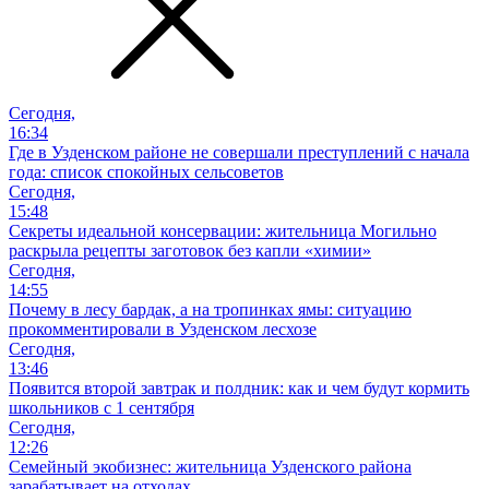
Сегодня,
16:34
Где в Узденском районе не совершали преступлений с начала
года: список спокойных сельсоветов
Сегодня,
15:48
Секреты идеальной консервации: жительница Могильно
раскрыла рецепты заготовок без капли «химии»
Сегодня,
14:55
Почему в лесу бардак, а на тропинках ямы: ситуацию
прокомментировали в Узденском лесхозе
Сегодня,
13:46
Появится второй завтрак и полдник: как и чем будут кормить
школьников с 1 сентября
Сегодня,
12:26
Семейный экобизнес: жительница Узденского района
зарабатывает на отходах