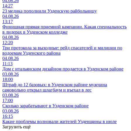
04.08.26
14:27
23 медика пополнили Узденскую райбольницу
04.08.26
13:17
Финишная прямая приемной кампании. Какая специальность
в лидерах в Узденском колледже
04.08.26
12:20
Три протокола за выходные: рейд спасателей и милиции по
водоемам Узденского района
04.08.26
11:13
Дом с итальянским дизайном продается в Узденском районе
03.08.26
18:00
Штраф до 12 базовых: в Узденском районе мужчина
самовольно открыл шлагбаум и въехал в лес
03.08.26
17:00
Сколько зарабатывают в Узденском районе
03.08.26
16:15
Какие проблемы волновали жителей Узденщины в июле
Загрузить ещё