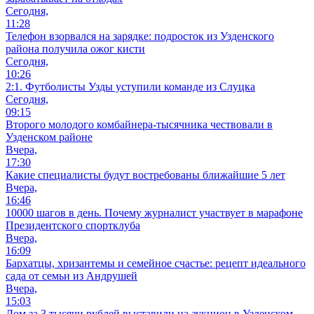
Сегодня,
11:28
Телефон взорвался на зарядке: подросток из Узденского
района получила ожог кисти
Сегодня,
10:26
2:1. Футболисты Узды уступили команде из Слуцка
Сегодня,
09:15
Второго молодого комбайнера-тысячника чествовали в
Узденском районе
Вчера,
17:30
Какие специалисты будут востребованы ближайшие 5 лет
Вчера,
16:46
10000 шагов в день. Почему журналист участвует в марафоне
Президентского спортклуба
Вчера,
16:09
Бархатцы, хризантемы и семейное счастье: рецепт идеального
сада от семьи из Андрушей
Вчера,
15:03
Дом за 3 тысячи рублей выставили на аукцион в Узденском