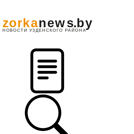
z
o
r
k
a
n
e
w
s
.
b
y
АЙОНА
НО
В
О
С
ТИ
У
ЗДЕНС
К
О
Г
О
Р