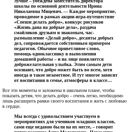
лучше – убеждена заместитель директора
школы по основной деятельности Ирина
Николаевна Мицевич. — Каждое мероприятие,
проводимое в рамках акции-игра-путешествие
«Спеши делать добро», конкурс рисунков
«Жизнь дана на добрые дела», раздача
смайликов друзьям и знакомым, час-
размышление «Делай добро», десанты добрых
дел, сопровождается собственным примером
педагогов. Обычное приветливое слово,
помощь однокласснику в выполнении
домашней работы – и на лице появляется
доброжелательная улыбка. Этим самым дети
осознают, что добро может быть во всем, хотя
иногда и такое незаметное. И тут многое зависит
от воспитания в семье, атмосферы в классе…
Все эти моменты и заложены в школьном плане, чтобы
показать детям, что делать добро – очень легко, необходимо
лишь расширить рамки своего воспитания и жить с любовью
в сердце.
Мы всегда с удовольствием участвуем в
мероприятиях для учеников младших классов,
сами еще недавно были на их месте, – говорит