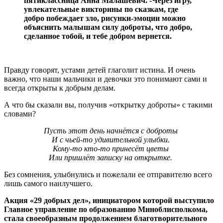
пятиклассница Анна Малашевич. -Через игру,
увлекательные викторины по сказкам, где
добро побеждает зло, рисунки-эмоции можно
объяснить малышам силу доброты, что добро,
сделанное тобой, и тебе добром вернется.
Правду говорят, устами детей глаголит истина. И очень
важно, что наши мальчики и девочки это понимают сами и
всегда открыты к добрым делам.
А что бы сказали вы, получив «открытку доброты» с такими
словами?
Пусть этот день начнётся с доброты
И с чьей-то удивительной улыбки.
Кому-то кто-то принесёт цветы
Или пришлёт записку на открытке.
Без сомнения, улыбнулись и пожелали ее отправителю всего
лишь самого наилучшего.
Акция «29 добрых дел», инициатором которой выступило
Главное управление по образованию Миноблисполкома,
стала своеобразным продолжением благотворительного