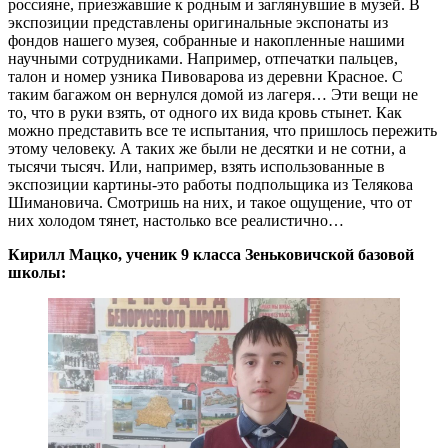
россияне, приезжавшие к родным и заглянувшие в музей. В
экспозиции представлены оригинальные экспонаты из
фондов нашего музея, собранные и накопленные нашими
научными сотрудниками. Например, отпечатки пальцев,
талон и номер узника Пивоварова из деревни Красное. С
таким багажом он вернулся домой из лагеря… Эти вещи не
то, что в руки взять, от одного их вида кровь стынет. Как
можно представить все те испытания, что пришлось пережить
этому человеку. А таких же были не десятки и не сотни, а
тысячи тысяч. Или, например, взять использованные в
экспозиции картины-это работы подпольщика из Телякова
Шимановича. Смотришь на них, и такое ощущение, что от
них холодом тянет, настолько все реалистично…
Кирилл Мацко, ученик 9 класса Зеньковичской базовой
школы: