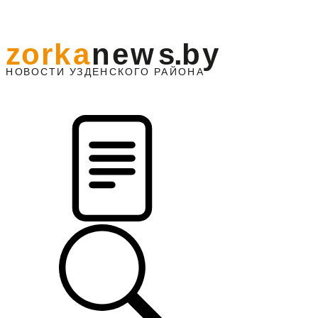
z
o
r
k
a
n
e
w
s
.
b
y
АЙОНА
НО
В
О
С
ТИ
У
ЗДЕНС
К
О
Г
О
Р