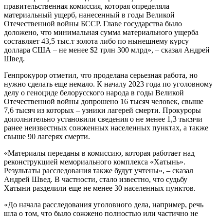
правительственная комиссия, которая определяла
материальный ущерб, нанесенный в годы Великой
Отечественной войны БССР. Главе государства было
доложено, что минимальная сумма материального ущерба
составляет 43,5 тыс.т золота либо по нынешнему курсу
доллара США – не менее $2 трлн 300 млрд», – сказал Андрей
Швед.
Генпрокурор отметил, что проделана серьезная работа, но
нужно сделать еще немало. К началу 2023 года по уголовному
делу о геноциде белорусского народа в годы Великой
Отечественной войны допрошено 16 тысяч человек, свыше
7,6 тысяч из которых – узники лагерей смерти. Прокуроры
дополнительно установили сведения о не менее 1,3 тысячи
ранее неизвестных сожженных населенных пунктах, а также
свыше 90 лагерях смерти.
«Материалы переданы в комиссию, которая работает над
реконструкцией мемориального комплекса «Хатынь».
Результаты расследования также будут учтены», – сказал
Андрей Швед. В частности, стало известно, что судьбу
Хатыни разделили еще не менее 30 населенных пунктов.
«До начала расследования уголовного дела, например, речь
шла о том, что было сожжено полностью или частично не