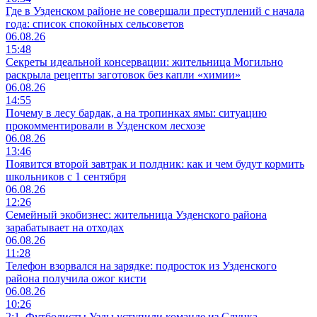
Где в Узденском районе не совершали преступлений с начала
года: список спокойных сельсоветов
06.08.26
15:48
Секреты идеальной консервации: жительница Могильно
раскрыла рецепты заготовок без капли «химии»
06.08.26
14:55
Почему в лесу бардак, а на тропинках ямы: ситуацию
прокомментировали в Узденском лесхозе
06.08.26
13:46
Появится второй завтрак и полдник: как и чем будут кормить
школьников с 1 сентября
06.08.26
12:26
Семейный экобизнес: жительница Узденского района
зарабатывает на отходах
06.08.26
11:28
Телефон взорвался на зарядке: подросток из Узденского
района получила ожог кисти
06.08.26
10:26
2:1. Футболисты Узды уступили команде из Слуцка