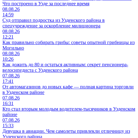
Что построено в Узде за последнее время
08.08.26
14:59
Суд отправил подростка из Узденского района в
спецучреждение за оскорбление милиционера
08.08.26
12:21
Как правильно собирать грибы: советы опытной грибницы из
Могильно
08.08.26
10:26
Как дожить до 80 и остаться активным: секрет пенсионера-
велосипедиста с Узденского района
07.08.26
17:41
От автомагазинов до новых кафе — полная картина торговли
в Узденском районе
07.08.26
16:31
Кто стал вторым молодым водителем-тысячников в Узденском
районе
07.08.26
15:33
Девушка в авиации. Чем самолеты привлекли отличницу из
Узденского района