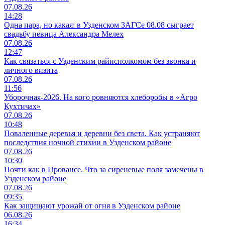
07.08.26
14:28
Одна пара, но какая: в Узденском ЗАГСе 08.08 сыграет
свадьбу певица Александра Мелех
07.08.26
12:47
Как связаться с Узденским райисполкомом без звонка и
личного визита
07.08.26
11:56
Уборочная-2026. На кого ровняются хлеборобы в «Агро
Кухтичах»
07.08.26
10:48
Поваленные деревья и деревни без света. Как устраняют
последствия ночной стихии в Узденском районе
07.08.26
10:30
Почти как в Провансе. Что за сиреневые поля замечены в
Узденском районе
07.08.26
09:35
Как защищают урожай от огня в Узденском районе
06.08.26
16:34