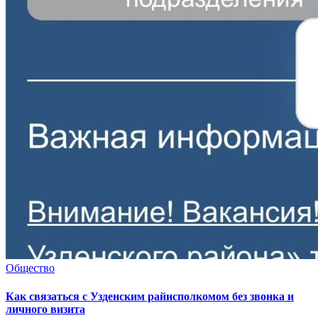
Общество
Как связаться с Узденским райисполкомом без звонка и
личного визита