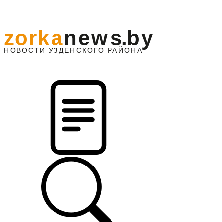
z
o
r
k
a
n
e
w
s
.
b
y
АЙОНА
НО
В
О
С
ТИ
У
ЗДЕНС
К
О
Г
О
Р