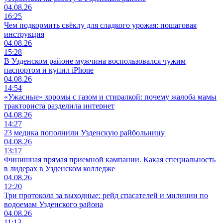
04.08.26
16:25
Чем подкормить свёклу для сладкого урожая: пошаговая
инструкция
04.08.26
15:28
В Узденском районе мужчина воспользовался чужим
паспортом и купил iPhone
04.08.26
14:54
«Ужасные» хоромы с газом и стиралкой: почему жалоба мамы
тракториста разделила интернет
04.08.26
14:27
23 медика пополнили Узденскую райбольницу
04.08.26
13:17
Финишная прямая приемной кампании. Какая специальность
в лидерах в Узденском колледже
04.08.26
12:20
Три протокола за выходные: рейд спасателей и милиции по
водоемам Узденского района
04.08.26
11:13