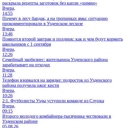
раскрыла рецепты заготовок без капли «химии»
Вчера,
14:55
Почему в лесу бардак, а на тропинках ямы: ситуацию
прокомментировали в Узденском лесхозе
Вчера,
13:46
Появится второй завтрак и полдник: как и чем будут кормить
школьников с 1 сентября
Вчера,
12:26
Семейный экобизнес: жительница Узденского района
зарабатывает на отходах
Вчера,
11:28
Телефон взорвался на зарядке: подросток из Узденского
района получила ожог кисти
Вчера,
10:26
2:1. Футболисты Узды уступили команде из Слуцка
Вчера,
09:15
Второго молодого комбайнера-тысячника чествовали в
Узденском районе
05.08.26