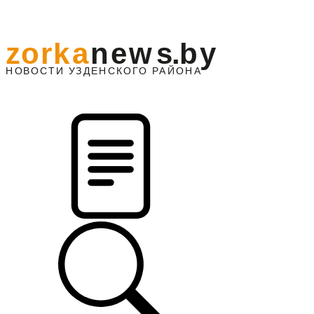
z
o
r
k
a
n
e
w
s
.
b
y
АЙОНА
НО
В
О
С
ТИ
У
ЗДЕНС
К
О
Г
О
Р