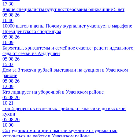
17:30
Какие специалисты будут востребованы ближайшие 5 лет
05.08.26
16:46
10000 шагов в день. Почему журналист участвует в марафоне
Президентского спортклуба
05.08.26
16:09
Бархатцы, хризантемы и семейное счастье: рецепт идеального
сада от семьи из Андрушей
05.08.26
15:03
Дом за 3 тысячи рублей выставили на аукцион в Узденском
районе
05.08.26
12:09
Кто лидирует на уборочной в Узденском районе
05.08.26
10:21
Топ-5 рецептов из лесных грибов: от классики до высокой
кухни
05.08.26
10:00
Сотрудники милиции помогли мужчине с судимостью
устроиться на работу в Узденском районе