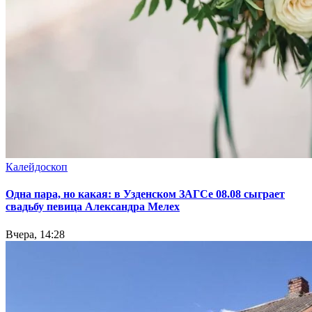
Калейдоскоп
Одна пара, но какая: в Узденском ЗАГСе 08.08 сыграет
свадьбу певица Александра Мелех
Вчера, 14:28