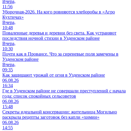
Вчера,
11:56
Уборочная-2026. На кого ровняются хлеборобы в «Агро
Кухтичах»
Вчера,
10:48
Поваленные деревья и деревни без света. Как устраняют
последствия ночной стихии в Узденском районе
Вчера,
10:30
Почти как в Провансе. Что за сиреневые поля замечены в
Узденском районе
Вчера,
09:35
Как защищают урожай от огня в Узденском районе
06.08.26
16:34
Где в Узденском районе не совершали преступлений с начала
года: список спокойных сельсоветов
06.08.26
15:48
Секреты идеальной консервации: жительница Могильно
раскрыла рецепты заготовок без капли «химии»
06.08.26
14:55