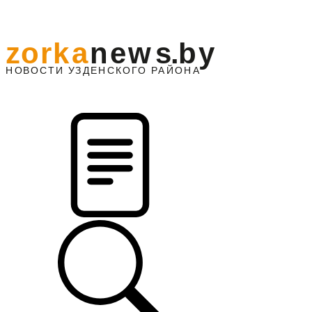
z
o
r
k
a
n
e
w
s
.
b
y
АЙОНА
НО
В
О
С
ТИ
У
ЗДЕНС
К
О
Г
О
Р