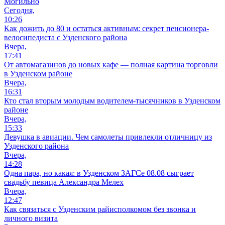
Могильно
Сегодня,
10:26
Как дожить до 80 и остаться активным: секрет пенсионера-
велосипедиста с Узденского района
Вчера,
17:41
От автомагазинов до новых кафе — полная картина торговли
в Узденском районе
Вчера,
16:31
Кто стал вторым молодым водителем-тысячников в Узденском
районе
Вчера,
15:33
Девушка в авиации. Чем самолеты привлекли отличницу из
Узденского района
Вчера,
14:28
Одна пара, но какая: в Узденском ЗАГСе 08.08 сыграет
свадьбу певица Александра Мелех
Вчера,
12:47
Как связаться с Узденским райисполкомом без звонка и
личного визита